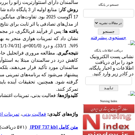
سالمندان دارای استئوآرتریت زانو را برر
جستجو در پایگاه
روش کار:
منابع اولیه از 3 پایگاه داده شامل
17 آگوست 2025 بود. تفاوت‌های میانگین استاندارد شده (
از مدل‌های تصادفی یا اثر ثابت برای نتای
یافته ها:
جستجوی پیشرفته
نشان داد که تمرینات هوازی منجر به بهب
95%. 33/1)، و درد (001/0
p=
، [74/31-1/1:
دریافت اطلاعات پایگاه
نتیجه‌گیری.
مطالعه مروری فراتحلیل حاضر
نشانی پست الکترونیک
کاهش درد در سالمندان مبتلا به استئوآر
خود را برای دریافت
اطلاعات و اخبار پایگاه،
سالمندان مورد تأکید قرار می‌دهند، بلک
در کادر زیر وارد کنید.
پیشنهاد می‌شود که برنامه‌های تمرینی مب
گرفته شود. همچنین، تحقیقات آینده باید
تمرکز کنند.
کلیدواژه‌ها:
فعالیت بدنی، تمرینات اغتشاش
Nursing Index
واژه‌های کلیدی:
فعالیت بدنی
،
تمرینات ا
متن کامل
[PDF 737 kb]
(۵۷۱ دریافت)