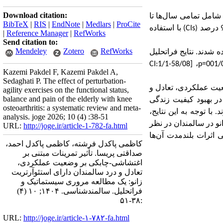
Download citation:
امل تمامی سال‌ها تا
BibTeX
|
RIS
|
EndNote
|
Medlars
|
ProCite
CIs
) با استفاده
|
Reference Manager
|
RefWorks
Send citation to:
Mendeley
Zotero
RefWorks
سیستماتیک گنجانده شدند. نتایج فراتحلیل
CI
، [58/08-1/1:
p=
Kazemi Pakdel F, Kazemi Pakdel A,
Sedaghati P. The effect of perturbation-
عیت عملکردی، تعادل و
agility exercises on the functional status,
balance and pain of the elderly with knee
 در بهبود کیفیت زندگی
osteoarthritis: a systematic review and meta-
با توجه به این نتایج،
analysis. joge 2026; 10 (4) :38-51
نو در سالمندان در نظر
URL:
http://joge.ir/article-1-782-fa.html
 اثرات بلندمدت آن‌ها
کاظمی پاکدل فرشته، کاظمی پاکدل احمد،
صداقتی پریسا. تأثیر تمرینات مبتنی بر
اغتشاشی-چابکی بر وضعیت عملکردی،
تعادل و درد سالمندان دارای استئوآرتریت
زانو: یک مطالعه مروری سیستماتیک و
فراتحلیل. سالمندشناسی. ۱۴۰۴; ۱۰ (۴)
:۳۸-۵۱
URL:
http://joge.ir/article-۱-۷۸۲-fa.html