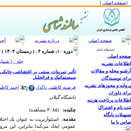
[
صفحه اصلی
]
بخش‌های اصلی
دوره ۱۰، شماره ۴ - ( زمستان ۱۴۰۴ )
صفحه اصلی
جلد ۱۰ شماره ۴ صفحات ۵۱-۳۸
اطلاعات نشریه
آرشیو مجله و مقالات
تأثیر تمرینات مبتنی بر اغتشاشی-چابک
سیستماتیک و فراتحلیل
برای نویسندگان
پروانه و مجوزهای نشریه
فرشته کاظمی پاکدل
،
احمد کاظم
برای داوران
دانشگاه گیلان
اطلاعات پرداخت هزینه
ثبت نام و اشتراک
چکیده:
(۳۰۸۵ مشاهده)
تسهیلات پایگاه
مقدمه:
استئوآرتریت به عنوان یک اختل
تماس با ما
عمومی ایجاد می‌کند
؛
بنابراین، این م