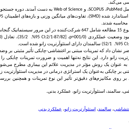
سی می‌کند.
PubMed
،
SCOPUS
، و
Web of Science
به دست آمدند
.
دوره جستجو ش
SMD
)، تفاوت‌های میانگین وزنی و بازه‌های اطمینان 95 درصد (
ج محاسبه شدند.
پس از فرآیند غربالگری، در مجموع 15 مطالعه شامل 647 شرکت‌کننده در این مرور 
ود
وضعیت عملکردی (001/0
p=
، [87/82-2/1:
CI
95%. 35/2)، تعادل (001/0
CI
95%. 52/1)
سالمندان دارای استئوآرتریت زانو شده است.
 نشان داد که تمرینات مبتنی بر اغتشاشی-چابکی تأثیر مثبتی بر وض
تریت زانو دارد. این نتایج نه‌تنها اهمیت و ضرورت تمرینات چابکی را
ه به عنوان یک روش مؤثر در مدیریت علائم این بیماری مطرح می‌شوند. 
تنی بر چابکی به‌عنوان یک استراتژی درمانی در مدیریت استئوآرتریت زا
 بر روی مکانیزم‌های دقیق‌تر تأثیر این نوع تمرینات و همچنین بررسی
ی، سالمند، استئوآرتریت زانو، عملکرد بدنی.
غتشاشی
،
سالمند
،
استئوآرتریت زانو
،
عملکرد بدنی