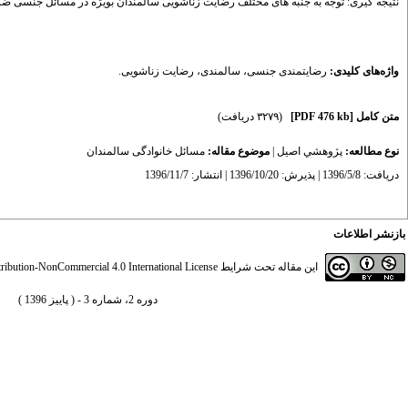
نتیجه گیری: توجه به جنبه های مختلف رضایت زناشویی سالمندان بوی‍ژه در مسائل جنسی ض
واژه‌های کلیدی:
رضایتمندی جنسی
،
سالمندی
،
رضایت زناشویی.
متن کامل
[PDF 476 kb]
(۳۲۷۹ دریافت)
نوع مطالعه:
پژوهشي اصیل
|
موضوع مقاله:
مسائل خانوادگی سالمندان
دریافت: 1396/5/8 | پذیرش: 1396/10/20 | انتشار: 1396/11/7
بازنشر اطلاعات
این مقاله تحت شرایط
ibution-NonCommercial 4.0 International License
دوره 2، شماره 3 - ( پاییز 1396 )