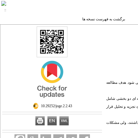
برگشت به فهرست نسخه ها
می شود. هدف مطالعه
 استفاده در این پژوهش پرسشنامه ای دو بخشی شامل
‎ 10.29252/joge.2.2.43
بوط به روابط جنسی، و بخش دوم، سوالات پرسشنامه رضایت از زندگی زناشویی Enrich بود. داده ها با استفاده از نرم افزار SPSS نسخه 16 مورد تجزیه و تحلیل قرار
ز سالمندانی بود که رضایت جنسی پایین داشتند، ولی مشکلات