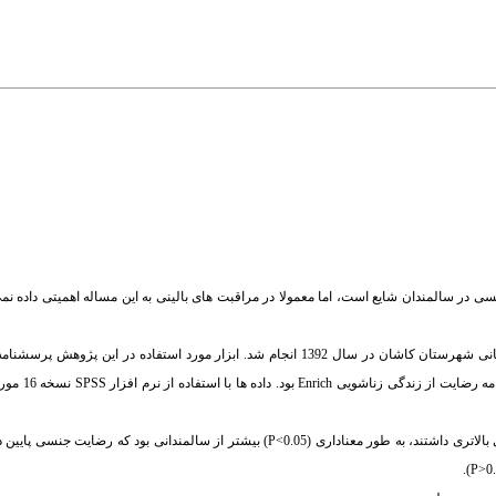
در سالمندان شایع است، اما معمولا در مراقبت های بالینی به این مساله اهمیتی داده ن
روش: این مطالعه به شیوه مقطعی بر روی 400 سالمند تحت پوشش مراکز بهداشتی درمانی شهرستان کاشان در سال 1392 انجام شد. ابزار مورد
بخش اول پرسشنامه محقق ساخته مر
یافته ها: نتایج مطالعه حاضر نشان داد که رضایت زناشویی در سالمندانی که رضایت جنسی بالاتری داشتند، به طور معناداری (P<0.05) بیشتر ا