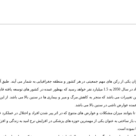
ن یکی از رکن های مهم جمعیتی در هر کشور و منطقه جغرافیایی به شمار می آیند. طبق 
جهانی، تعداد افراد بالای 65 سال در سال 2010 معادل 526 میلیون نفر بوده است که این تعداد در سال 2050 به 1.5 میلیارد نفر خواهد رسید که به­طور عمده در
تغییرات می باشد که منجر به کاهش مرگ و میر و بیماری ها در سنین بالا می باشد. از ای
ده عوارض ناشی در سنین بالا می باشد.
بتوانند میزان مشکلات و عوارض های متنوع که در اثر پیر شدن افراد و اختلال در عملکرد 
 طب باز ساختی به عنوان یکی از مهمترین حوزه های پزشکی در افزایش نرخ امید به زندگی و ا
 نموده است.