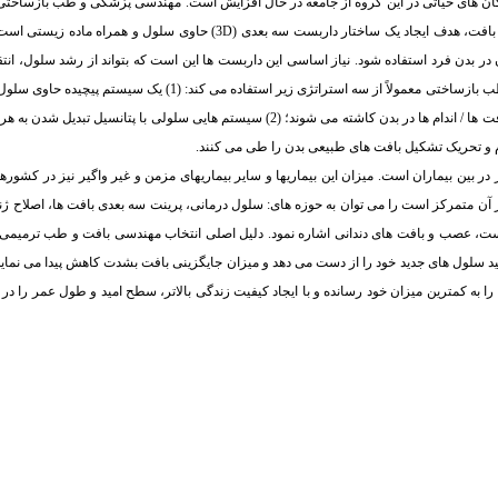
رگان های حیاتی در این گروه از جامعه در حال افزایش است. مهندسی پزشکی و طب بازساختی ت
ی بافت، هدف ایجاد یک ساختار داربست سه بعدی
(3D)
حاوی سلول و همراه ماده زیستی است
ن در بدن فرد استفاده شود. نیاز اساسی این داربست ها این است که بتواند از رشد سلول، انتق
زائد و تبادل گازهایی از قبیل اکسیژن و دی اکسید کربن را پشتیبانی کند. مهندسی بافت و طب بازساختی معمولاً از سه است
آن مواد بیولوژیکی و سلول آن ارگان (مانند سلول های استخوانی) برای ترمیم و بازسازی بافت ها / اندام ها در بدن کاشته می شوند؛ (2) سیستم های
ین بیماران است. میزان این بیماری­ها و سایر بیماری­های مزمن و غیر واگیر نیز در کشوره
ر آن متمرکز است را می توان به حوزه های: سلول درمانی، پرینت سه بعدی بافت ها، اصلاح 
ت، عصب و بافت های دندانی اشاره نمود. دلیل اصلی انتخاب مهندسی بافت و طب ترمیمی،
د سلول های جدید خود را از دست می دهد و میزان جایگزینی بافت بشدت کاهش پیدا می نماید. ا
 را به کمترین میزان خود رسانده و با ایجاد کیفیت زندگی بالاتر، سطح امید و طول عمر را در 