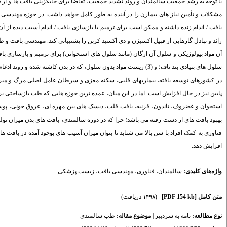
با توجه به رشد جمعیت سالمندان و روند تشدید جمعیت، تقاضا برای جایگزینی بافت ها و ا
مشکلات و تأمین نیاز های بیمارن را در آینده به طور کامل خواهد داشت. در حوزه مهندس
بافت / اندام زنده داشته و ممکن است برای ترمیم یا بازسازی بافت / اندام آسیب دیده از آ
سلول های بنیادی بند ناف؛ و (3) زیست مواد بدون سلول، که در بدن کاشته شده و روند ادغام و تحریک تشکیل بافت های طبیعی بدن را طی می کنند.
در کشورهای توسعه یافته، بیماریهای قلبی، سکته مغزی و سرطان عامل اصلی مرگ و میر در ب
پایین نیز در حال افزایش است. اما در این میان، عمده ترین حوزه هایی که طب بازساختی ب
استخوان و غضروف، تاندون، قرنیه، بافت قلب، دیسک های بین مهره ای، عروق خونی، پوس
بهبود بافت های از دست رفته می باشد؛ چرا که در دوره سالمندی، بافت های بدن میزان تولی
فناوری به کمک افراد با سن بالا می شتابد تا بتوان میزان آسیب های بوجود آمده در بافت ها
افزایش دهد.
واژه‌های کلیدی:
سالمندان، فناوری، مهندسی بافت، زیست پزشکی
متن کامل
[PDF 154 kb]
(۱۴۹۸ دریافت)
نوع مطالعه:
نامه به سردبیر
|
موضوع مقاله:
طب سالمندی