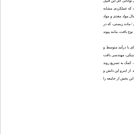
وانائی حل این قبیل
 که عملکردی مشابه
ال مواد مغذی و مواد
راتژی زیر استفاده می کند: (1) یک سیستم پیچیده حاوی سلول / ماده زیستی، که در
ی سلولی با پتانسیل تبدیل شدن به هر نوع بافت، مانند پیوند
ای با درآمد متوسط و
ژنتیکی، مهندسی بافت
 کمک به تسریع روند
ز این­رو این دانش و
این بخش از جامعه را