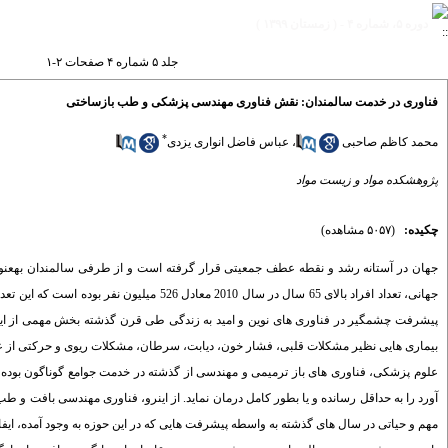
دوره ۵، شماره ۴ - ( زمستان ۱۳۹۹ )
جلد ۵ شماره ۴ صفحات ۲-۱
فناوری در خدمت سالمندان: نقش فناوری مهندسی پزشکی و طب بازساختی
*
محمد کاظم صاحبی
،
عباس فاضل انواری یزدی
پژوهشکده مواد و زیست مواد
چکیده:
(۵۰۵۷ مشاهده)
جهان در آستانه رشد و نقطه عطف جمعیتی قرار گرفته است و از طرفی سالمندان به­عنوا
پیشرفت­ چشمگیر در فناوری های نوین و امید به زندگی طی قرن گذشته بخش مهمی از این 
بیماری هایی نظیر مشکلات قلبی، فشار خون، دیابت، سرطان، مشکلات ریوی و حرکتی از عم
علوم پزشکی، فناوری های باز ترمیمی و مهندسی از گذشته در خدمت جوامع گوناگون بوده تا 
آورد را به حداقل رسانده و یا بطور کامل درمان نماید. از این­رو، فناوری مهندسی بافت و
مهم و حیاتی در سال های گذشته به واسطه پیشرفت هایی که در این حوزه به وجود آمده، ایفا