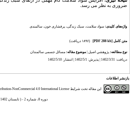
نتیحه گیری:
افزایش سواد سلامت گام مهمی در ارتقای سبک زندگی
ضروری به نظر می رسد.
واژه‌های کلیدی:
سواد سلامت
،
سبک زندگی
،
پرفشاری خون
،
سالمندی
متن کامل
[PDF 288 kb]
(۱۸۹۶ دریافت)
نوع مطالعه:
پژوهشي اصیل
|
موضوع مقاله:
مسائل جسمی سالمندان
دریافت: 1402/3/31 | پذیرش: 1402/5/1 | انتشار: 1402/5/10
بازنشر اطلاعات
این مقاله تحت شرایط
ibution-NonCommercial 4.0 International License
دوره 8، شماره 2 - ( تابستان 1402 )