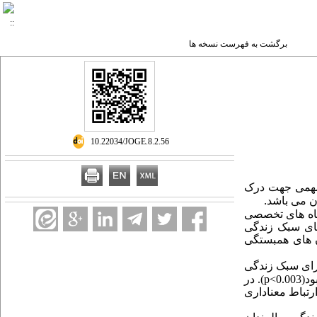
برگشت به فهرست نسخه ها
‎ 10.22034/JOGE.8.2.56
همی جهت درک
.
ن می باشد
نگاه های تخصصی
های سبک زندگی
آزمون های همبستگی
درصد نمونه ها دارای سبک زندگی
ود
(
0.003
>
p
)
. در
تباط معناداری