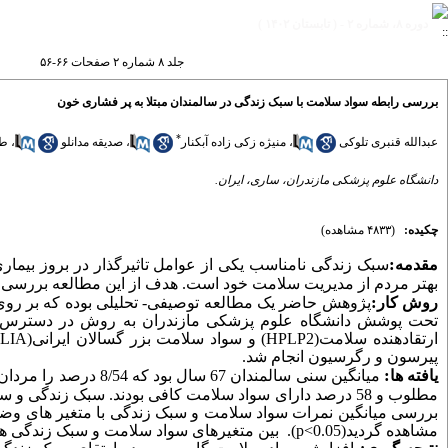
دوره ۸، شماره ۲ - ( تابستان ۱۴۰۲ )
جلد ۸ شماره ۲ صفحات ۶۶-۵۶
بررسی رابطه سواد سلامت با سبک زندگی در سالمندان مبتلا به پر فشاری خون
*
عبدالله قنبری تلوکی
،
منیژه زکی زاده آبکنار
،
صدیقه مدانلو
،
طا
دانشگاه علوم پزشکی مازندران، ساری، ایران.
چکیده:
(۴۸۳۳ مشاهده)
:
مقدمه
سبک زندگی نامناسب یکی از عوامل تاثیرگذار در بروز بیم
بهتر مردم از مدیریت سلامت خود است.
هدف از این مطالعه بررسی ا
:
روش کار
پژوهش حاضر یک مطالعه توصیفی- تحلیلی بوده که بر رو
تحت پوشش دانشگاه علوم پزشکی مازندران به
روش
در دسترس و
ارتقادهنده
سلامت(
HPLP2
)
و سواد سلامت بزر گسالان ایرانی(
LIA
پیرسون و رگرسیون انجام شد.
:
یافته ها
میانگین سنی سالمندان
67 سال بود که
8/54 درصد
را مردان
مطلوب و 58 درصد دارای سواد سلامت کافی بودند.
سبک زندگی و سوا
بررسی میانگین نمرات سواد سلامت و سبک زندگی با متغیر های وض
مشاهده گردید
(
0.05
>
p
).
بین متغیرهای سواد سلامت و سبک زندگی ه