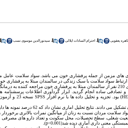
هره یعقوبی
،
احترام السادات ایلالی
،
سیدنورالدین موسوی نسب
اری های مزمن از جمله پرفشاری خون می باشد.
سواد سلامت عامل م
رتباط سواد سلامت با سبک زندگی در سالمندان مبتلا به پرفشاری خو
ی
210
نفر از سالمندان مبتلا به پرفشاری خون مراجعه کننده به درما
 تصادفی ساده انجام گردید.
ابزار گردآوری اطلاعات پرسشنامه 
HE
) بود. تجزیه و تحلیل داده ها با نرم افزار
SPSS
نسخه 23 و 
تشکیل می دادند.
نتایج تحلیل اماری نشان داد که 62 
میانگین نمرات
د سلامت مردان نسبت به زنان از
بالاتری برخوردار ب
عیت شغلی، سطح تحصیلات، محل سکونت و تعداد دارو های مصرفی ار
مبستگی معنی داری آماری دیده شد
(
0.001
>
p
)
.