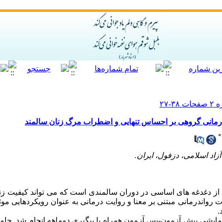
درمانی گروهی بر احساس تنهایی و اضطراب مرگ زنان سالمند
*
زاد اسلامی، دزفول، ایران.
 دغدغه­ های اساسی در دوران سالمندی است که می ­تواند کیفیت زن
ات روان­درمانی مبتنی بر معنا و روایت­ درمانی به عنوان رویکردهایی مو
.
مایشی پیش ­آزمون-پس­ آزمون همراه با پیگیری دوماهه انجام شد. جا