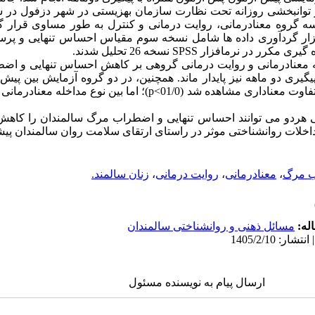
 توانبخشی روزانه تحت نظارت سازمان بهزیستی در
ه گروه معنادرمانی، روایت­ درمانی و کنترل به طور مساوی قرار گ
فتگی بود. ابزار گردآوری داده ­ها شامل نسخه سوم مقیاس احساس تنهایی 
زه­ گیری مکرر در نرم­افزار
SPSS
نسخه 26 تحلیل شدند.
له معنادرمانی و روایت­ درمانی گروهی بر کاهش احساس تنهایی و ا
پیگیری دو ماهه نیز پایدار ماند.
همچنین، در دو گروه آزمایش بین پیش 
تفاوت معناداری مشاهده شد (
01/0>
p
)؛ اما بین نوع مداخله معنادرمانی
ی هردو می­ توانند احساس تنهایی و اضطراب مرگ سالمندان را کاهش 
اخلات روان­شناختی موثر در راستای ارتقای سلامت روان سالمندان پیش
 مرگ
،
معنادرمانی
،
روایت درمانی
،
زنان سالمند.
له:
مسائل ذهنی و روانشناختی سالمندان
ارسال پیام به نویسنده مسئول