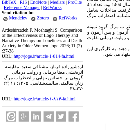
BibTeX
|
RIS
|
EndNote
|
Medlars
|
ProCite
شهر دزفول در سال 1404 بود. تعداد 45
|
Reference Manager
|
RefWorks
رفتند. مداخلات شامل
Send citation to:
و پرسش­نامه اضطراب مرگ
Mendeley
Zotero
RefWorks
ضطراب مرگ گروه نمونه
Ardeshirzadeh F, Moshtaghi S. Comparison
­آزمون و پس ­آزمون و
of the Effectiveness of Logo Therapy and
 و روایت ­درمانی تفاوت
Narrative Therapy on Loneliness and Death
Anxiety in Older Women. joge 2026; 11 (2)
دهند. به کارگیری این
:27-38
نهاد می­ شود.
URL:
http://joge.ir/article-1-814-fa.html
اردشیرزاده فرناز، مشتاقی سعید. مقایسه
اثربخشی معنا درمانی و روایت درمانی
گروهی بر احساس تنهایی و اضطراب مرگ
زنان سالمند. سالمندشناسی. ۱۴۰۵; ۱۱ (۲)
:۲۷-۳۸
URL:
http://joge.ir/article-۱-۸۱۴-fa.html