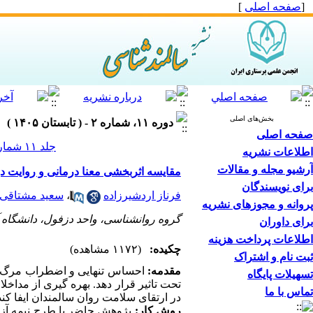
[
صفحه اصلی
]
بخش‌های اصلی
دوره ۱۱، شماره ۲ - ( تابستان ۱۴۰۵ )
صفحه اصلی
جلد ۱۱ شماره ۲ صفحات ۳۸-۲۷
اطلاعات نشریه
آرشیو مجله و مقالات
مقایسه اثربخشی معنا درمانی و روایت 
برای نویسندگان
فرناز اردشیرزاده
،
سعید مشتاقی
پروانه و مجوزهای نشریه
گروه روانشناسی، واحد دزفول، دانشگاه آ
برای داوران
اطلاعات پرداخت هزینه
چکیده:
(۱۱۷۲ مشاهده)
ثبت نام و اشتراک
مقدمه:
احساس تنهایی و اضطراب مرگ از
تسهیلات پایگاه
تحت تاثیر قرار دهد. بهره­ گیری از مداخل
تماس با ما
در ارتقای سلامت روان سالمندان ایفا کند
روش­ کار:
پژوهش حاضر با طرح نیمه ­آز