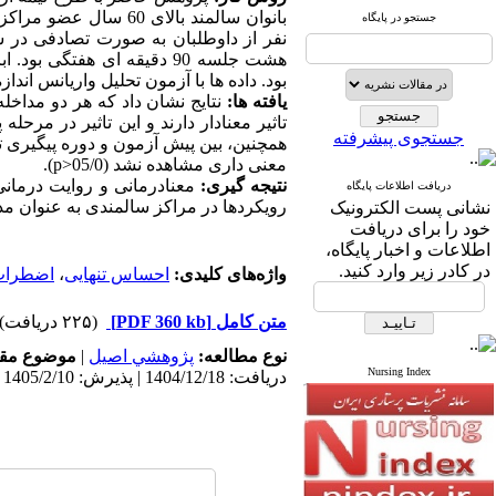
بانوان سالمند بالای 60 سال عضو
مراکز
جستجو در پایگاه
نفر از داوطلبان به صورت تصادفی در س
هشت جلسه 90 دقیقه­­ ای ه
بود. داده ­ها با آزمون تحلیل واریانس اندا
یافته ­ها:
نتایج نشان داد که هر دو مداخ
تاثیر معنادار دارند و این تاثیر در مرحله 
جستجوی پیشرفته
همچنین، بین پیش ­آزمون و دوره پیگیری 
معنی ­داری مشاهده نشد (05/0<
p
).
نتیجه­ گیری:
معنادرمانی و روایت ­درمان
دریافت اطلاعات پایگاه
رویکردها در مراکز سالمندی به عنوان مد
نشانی پست الکترونیک
خود را برای دریافت
اطلاعات و اخبار پایگاه،
در کادر زیر وارد کنید.
واژه‌های کلیدی:
احساس تنهایی
،
اضطراب
متن کامل
[PDF 360 kb]
(۲۲۵ دریافت)
نوع مطالعه:
پژوهشي اصیل
|
موضوع مقا
Nursing Index
دریافت: 1404/12/18 | پذیرش: 1405/2/10 | انتشار: 1405/2/10