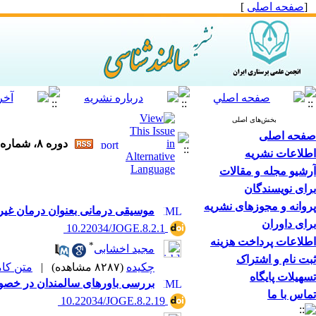
[
صفحه اصلی
]
بخش‌های اصلی
صفحه اصلی
دوره ۸، شماره ۲ - ( تابستان ۱۴۰۲ )
اطلاعات نشریه
آرشیو مجله و مقالات
برای نویسندگان
پروانه و مجوزهای نشریه
موسیقی درمانی بعنوان درمان غیر
برای داوران
‎ 10.22034/JOGE.8.2.1
اطلاعات پرداخت هزینه
*
مجید اخشابی
ثبت نام و اشتراک
چکیده
(۸۲۸۷ مشاهده)
|
متن کامل 
تسهیلات پایگاه
بررسی باورهای سالمندان در خصوص 
تماس با ما
‎ 10.22034/JOGE.8.2.19