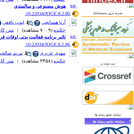
هوش مصنوعی و سالمندی
‎ 10.22034/JOGE.8.2.80
نشریه مرور سیستماتیک
آریا همدانچی
،
ایوب نافعی
چکیده
(۷۰۰۹ مشاهده)
|
متن کامل 
تاثیر برنامه فعالیت بدنی اوقات ف
‎ 10.22034/JOGE.8.2.86
مهدی عزیزی
،
مریم صالحی
چکیده
(۳۴۵۸ مشاهده)
|
متن کامل 
ثبت شده در
سامانه جامع رسانه ها