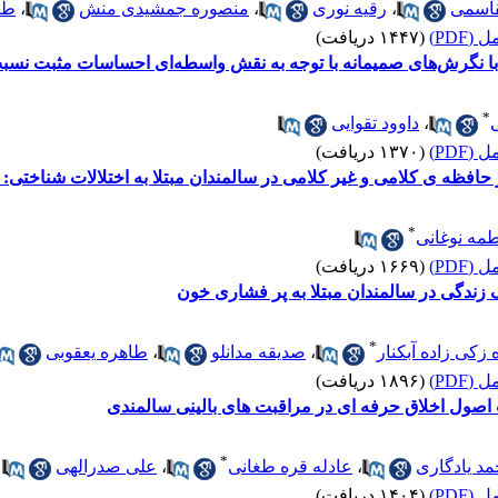
قاسمی
،
رقیه نوری
،
منصوره جمشیدی منش
،
طا
(PDF)
(۱۴۴۷ دریافت)
با نگرش‌های صمیمانه با توجه به نقش واسطه‌ای احساسات مثبت نسب
*
ی
،
داوود تقوایی
(PDF)
(۱۳۷۰ دریافت)
افظه ی کلامی و غیر کلامی در سالمندان مبتلا به اختلالات شناختی: م
*
مه نوغانی
(PDF)
(۱۶۶۹ دریافت)
زندگی در سالمندان مبتلا به پر فشاری خون
*
 زکی زاده آبکنار
،
صدیقه مدانلو
،
طاهره یعقوبی
(PDF)
(۱۸۹۶ دریافت)
صول اخلاق حرفه ای در مراقبت های بالینی سالمندی
*
د یادگاری
،
عادله قره طغانی
،
علی صدرالهی
(PDF)
(۱۴۰۴ دریافت)