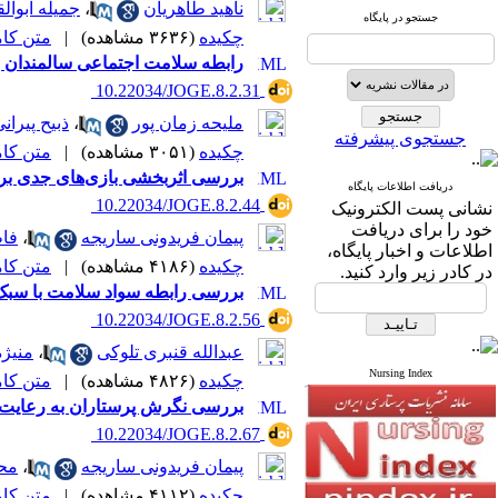
ناهید طاهریان
،
جمیله ابوال
جستجو در پایگاه
چکیده
(۳۶۳۶ مشاهده)
|
متن کامل 
رابطه سلامت اجتماعی سالمندان 
‎ 10.22034/JOGE.8.2.31
ملیحه زمان پور
،
ذبیح پیران
جستجوی پیشرفته
چکیده
(۳۰۵۱ مشاهده)
|
متن کامل 
بررسی اثربخشی بازی‌های جدی بر ح
دریافت اطلاعات پایگاه
‎ 10.22034/JOGE.8.2.44
نشانی پست الکترونیک
خود را برای دریافت
پیمان فریدونی ساریجه
،
فاط
اطلاعات و اخبار پایگاه،
چکیده
(۴۱۸۶ مشاهده)
|
متن کامل 
در کادر زیر وارد کنید.
بررسی رابطه سواد سلامت با سبک 
‎ 10.22034/JOGE.8.2.56
عبدالله قنبری تلوکی
،
منیژه
Nursing Index
چکیده
(۴۸۲۶ مشاهده)
|
متن کامل 
بررسی نگرش پرستاران به رعایت ا
‎ 10.22034/JOGE.8.2.67
پیمان فریدونی ساریجه
،
محم
چکیده
(۴۱۱۲ مشاهده)
|
متن کامل 