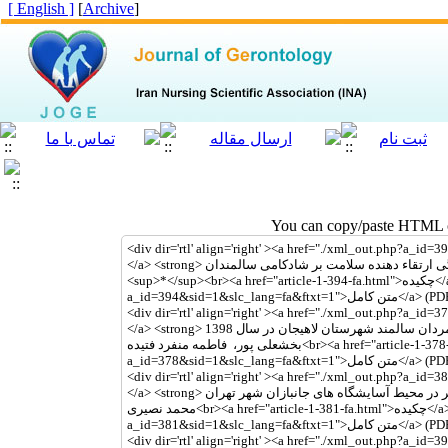
[ English ]
]
Archive
[
You can copy/paste HTML co