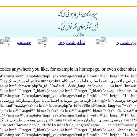
des anywhere you like, for example in homepage, or even other sites