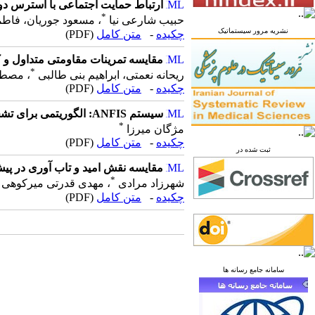
ارتباط حمایت اجتماعی با استرس دوره
*
حبیب شارعی نیا
، مسعود جوریان، فاطم
نشریه مرور سیستماتیک
چکیده
-
متن کامل
(PDF)
مقایسه تمرینات مقاومتی متداول و ک
*
ریحانه نعمتی، ابراهیم بنی طالبی
، مصط
چکیده
-
متن کامل
(PDF)
سیستم ANFIS: الگوریتمی برای تشخیص و طبقه بندی سطوح افسردگی سالمندان
*
مژگان میرزا
چکیده
-
متن کامل
(PDF)
ثبت شده در
مقایسه نقش امید و تاب آوری در پی
*
شهرزاد مرادی
، مهدی قدرتی میرکوهی
چکیده
-
متن کامل
(PDF)
سامانه جامع رسانه ها