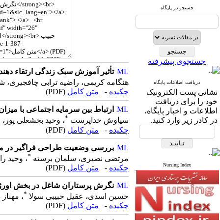
جستجو در پایگاه
جستجوی پیشرفته
تأثیر آموزش سبک زندگی ارتقاء دهن
هنگامه کریمی، راضیه ترابی چافجیری، ش
دریافت اطلاعات پایگاه
چکیده
-
متن کامل
(PDF)
نشانی پست الکترونیک
خود را برای دریافت
ارتباط بین سرمایه اجتماعی با میزا
اطلاعات و اخبار پایگاه،
*
در کادر زیر وارد کنید.
سیاوش خداپرست
، وحید بخشعلی پور، 
چکیده
-
متن کامل
(PDF)
بررسی وضعیت طراحی فراگیر در محی
*
مرتضی نصیری، سلمان برسته
، وحید ر
Nursing Index
چکیده
-
متن کامل
(PDF)
نگرش پرستاران شاغل در بخش اورژان
*
حسین اسدی، عقیل حبیبی سولا
، مهناز 
چکیده
-
متن کامل
(PDF)