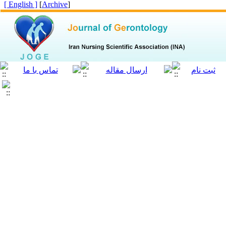
[ English ]
]
Archive
[