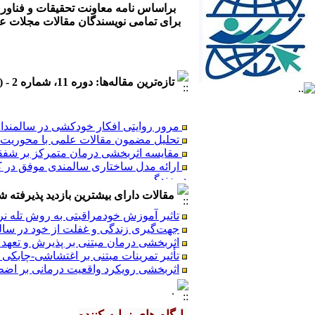
براساس نامه معاونت تحقیقات و فناوری وزارت بهد
برای تمامی نویسندگان مقالات مجلات ع
تازه‌ترین مقاله‌ها: دوره 11، شماره 2 - ( تابستان 1405 )
مرور روایتی افکار خودکشی در سالمندا
تحلیل مضمون مقالات علمی با محوریت ا
مقایسه اثربخشی درمان متمرکز بر شفقت
ارائه مدل ساختاری سالمندی موفق در ک
در زندگی
مقایسه اثربخشی معنا درمانی و روایت 
مقالات دارای بیشترین بازدید پذیرفته شده طی 6
بررسی اثربخشی آموزش بر پیشگیری از س
ارتباط شادکامی و اعتماد به نفس با سلا
تاثیر آموزش خودمراقبتی به روش تله ن
بررسی رابطه بین دوسوگرایی در ابراز ه
جهت‌گیری زندگی و غفلت از خود در سالم
تاثیر مداخلات تمرینات تعادلی بر تعادل
اثربخشی درمان مبتنی بر پذیرش و تعهد
تأثیر تمرینات مبتنی بر اغتشاشی-چابکی
اثربخشی رویکرد واقعیت درمانی بر اض
.
مرور روایتی افکار خودکشی در سالمندا