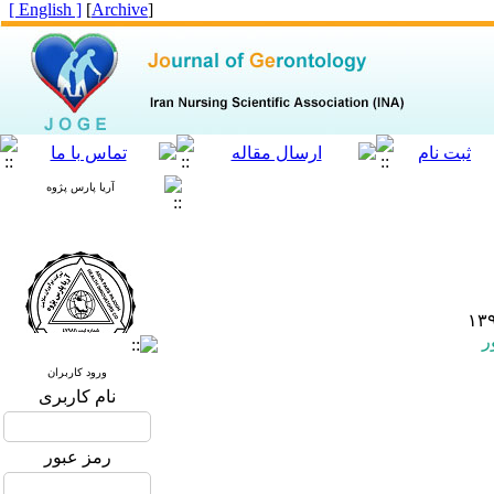
[ English ]
]
Archive
[
آریا پارس پژوه
ر
ورود کاربران
نام کاربری
رمز عبور