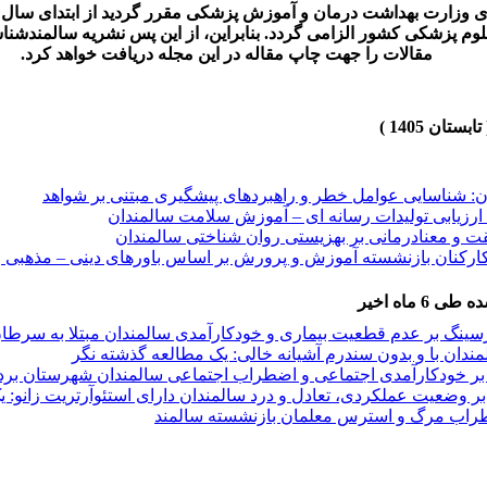
اشت درمان و آموزش پزشکی مقرر گردید از ابتدای سال ۱۳۹۷، ثبت و نمایش شناسه رایگان
لوم پزشکی کشور الزامی گردد. بنابراین، از این پس نشریه سالمندش
مقالات را جهت چاپ مقاله در این مجله دریافت خواهد کرد.
ن: شناسایی عوامل خطر و راهبردهای پیشگیری مبتنی بر شواهد
رزیابی تولیدات رسانه ای – آموزش سلامت سالمندان
 و معنادرمانی بر بهزیستی روان شناختی سالمندان
ارکنان بازنشسته آموزش و پرورش بر اساس باورهای دینی – مذهبی و
درمانی گروهی بر احساس تنهایی و اضطراب مرگ زنان سالمند
 ماه اخیر
المند آزاری در سالمندان شهر تهران
مت معنوی در سالمندان شهر گناباد
رسینگ بر عدم قطعیت بیماری و خودکارآمدی سالمندان مبتلا به سرطا
یجان و بازداری رفتاری با شدت اضطراب در سالمندان دارای اختلالات
ندان با و بدون سندرم آشیانه خالی: یک مطالعه گذشته نگر
 ایستا، تعادل پویا و پیشگیری از سقوط در سالمندان: یک مطالعه مرور
 بر خودکارآمدی اجتماعی و اضطراب اجتماعی سالمندان شهرستان بر
 بر وضعیت عملکردی، تعادل و درد سالمندان دارای استئوآرتریت زانو:
طراب مرگ و استرس معلمان بازنشسته سالمند
ن: شناسایی عوامل خطر و راهبردهای پیشگیری مبتنی بر شواهد