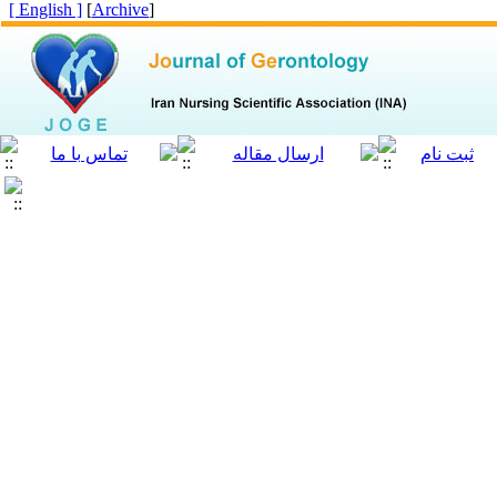
[ English ]
]
Archive
[