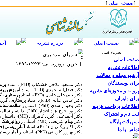
[
صفحه اصلی
]
بخش‌های اصلی
شورای سردبیری
صفحه اصلی
| آخرین بروزرسانی: ۱۳۹۹/۱۲/۲۳ |
اطلاعات نشریه
آرشیو مجله و مقالات
برای نویسندگان
دکتر مسعود فلاحی خشکناب (PhD)، استاد
پرس
دکتر فضل‌اله احمدی (PhD)، استاد
آموزش پرس
پروانه و مجوزهای نشریه
دکتر حیدرعلی عابدی (PhD)، استاد
پرستاری
، گ
برای داوران
دکتر عباس عبادی (PhD)، استاد
پرستاری
، گروه
دکتر وحید راشدی (PhD)، استادیار
سالمندشنا
اطلاعات پرداخت هزینه
دکتر پویا فرخ نژاد افشار (PhD)، دانشیار
سالمن
ثبت نام و اشتراک
دکتر احمدعلی اکبری کامرانی (MD)، دانشیار
ط
تسهیلات پایگاه
دکتر بهنام شریعتی (MD)، استادیار
روانپزشکی 
دکتر اکبر بیگلریان (PhD)، استاد
آمار زیستی(حی
تماس با ما
دکتر بهروز کاوه ئی (PhD)، استادیار
آمار زیستی