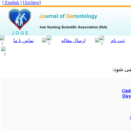
[ English ]
]
Archive
[
ه می شود
Glob
Dire