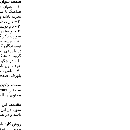
صفحه عنوان
هماهنگ با مت
تجربه باشد و با حر
۲ – دارای عنوان مختصر برای هر صفحه (حداکثر ۵ کلمه) ‌باشد .
۳ - نام نویسنده ۱ / نویسندگان ۲ زیر سطر عنوان مقاله ذکر گردد.
صورت ذکر گردد : ( * ding author ) ۱
۵ - مشخص
نویسندگان ک
در پاورقی ص
گروه، دانشکد
۶ - در چکی
حرف اول نام و بعد د
۷ - تلفن،
پاورقی صفحه
صفحه چکیده 
محتوی مقاله 
مقدمه:
این ب
متون در این 
باشد و در هم
روش کار:
بای
و زمان و نوع