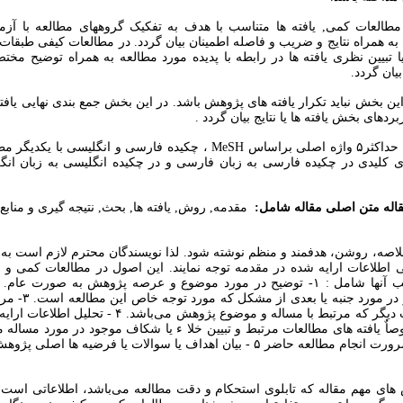
مطالعات کمی, یافته ها متناسب با هدف به تفکیک گروههای مطالعه با آزمو
به همراه نتایج و ضریب و فاصله اطمینان بیان گردد. در مطالعات کیفی طبقات، 
یا تبیین نظری یافته ها در رابطه با پدیده مورد مطالعه به همراه توضیح مخت
یان گردد.
ین بخش نباید تکرار یافته های پژوهش باشد. در این بخش جمع بندی نهایی یافته 
بردهای بخش یافته ها یا نتایج بیان گردد .
حداکثر۵ واژه اصلی براساس MeSH ، چکیده فارسی و انگلیسی با ی
ای کلیدی در چکیده فارسی به زبان فارسی و در چکیده انگلیسی به زبان ان
اله متن اصلی مقاله شامل:
مقدمه, روش, یافته ها, بحث, نتیجه گیری و منابع 
لاصه، روشن، هدفمند و منظم نوشته شود. لذا نویسندگان محترم لازم است به ن
 اطلاعات ارایه شده در مقدمه توجه نمایند. این اصول در مطالعات کمی و ک
اختصاصی تر در مورد جنبه 
های مطالعات دیگر که مرتبط با مساله و موضوع پژوهش می‌باشد. 
اٌ یافته های مطالعات مرتبط و تبیین خلا ء یا شکاف موجود در مورد مساله
ه حاضر ۵ - بیان اهداف یا سوالات یا فرضیه ها اصلی پژوهش ·
های مهم مقاله که تابلوی استحکام و دقت مطالعه می‌باشد، اطلاعاتی است