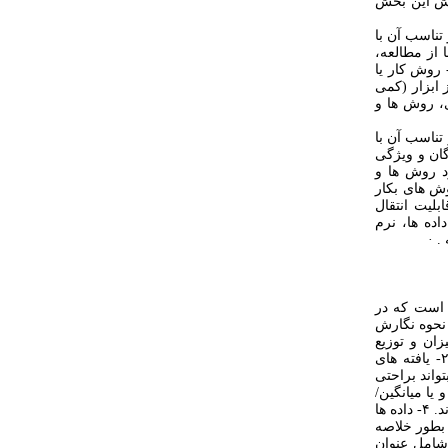
رش این بخش
۱- طراحی مطالعه و تناسب آن با
 از مطالعه،
رد حجم نمونه ها، روش نمونه گیری و نحوه و روند تخصیص آنها در گروههای مطالعه ۲- روش کار یا
ز ابزار (کمی
کامپیوتری، روش ها و
۱- طراحی مطالعه و تناسب آن با
ان و ویژگی
رد روش ها و
وش های بکار
قت داده ها (مقبولیت credibility ، تایید پذیری Confirmability ، قابلیت انتقال
احظات اخلاقی ۳- نحوه مدیریت داده ها، نرم
. ·
ی است که در
 نحوه نگارش
ا در مطالعات کمی شامل: ۱- بررسی میزان و توزیع
متغیرهای دموگرافیک و مداخله گر(نحوه توزیع و یکسان بودن آنها در گروههای مطالعه) ۲- یافته های
واند براحتی
اد/ درصد و یا میانگین/
انحراف معیار بدون تفسیر ذکر گردند. نوع و تناسب آزمونها و سطح معنی داری آنها بیان شوند. ۴- داده ها
 بطور خلاصه
بان فارسی و شامل عنوان