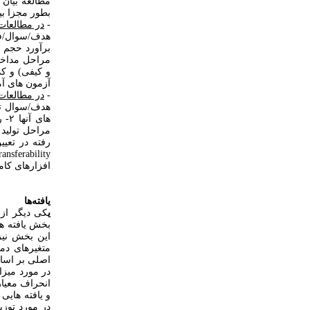
مطالعه بیان
بطور مجزا بی
-
در مطالعات
هدف/سوال/فرض
مراحل مداخله،
آزمون های آم
-
در مطالعات
هدف/سوال تح
های
مراحل تولید 
افزارهای کام
یافته‌ها
ی
کی دیگر از 
بخش یافته ها
اصلی بر اساس
و یافته هایی