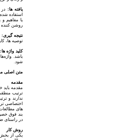
یافته ها:
در 
استفاده شده 
یا مفاهیم و 
روشن کننده ب
نتیجه گیری:
ا
توصیه ها، کار
کلید واژه ها:
باشد. واژه‌ه
شود.
متن اصلی مق
مقدمه
مقدمه باید خ
ترتیب منطقی
بند فوق خصوص
در راستای ضرورت انجام مطالع
روش کار
یکی از بخش 