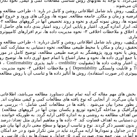
 می‌گردد. با توجه به تفاوتهای روش شناسی مطالعات کمی و کیفی, نحوه نگا
ان می‌شوند .
 کمی
، روش باید شامل اطلاعاتی روشن و کامل در باره: 
یه و زمان و مکان, جامعه مطالعه, نمونه ها، ویژگی های ورود و خروج آنها
برآو
 ابزار اندازه گیری، اعتبار و پایایی ابزار، روند امتیاز بندی داده های حاصل ا
و کیفی) و کد اخلاق و ملاحظات اخلاقی ۳- نحوه مدیریت داده ها، نرم افزارهای 
اری.
 کیفی
، روش باید شامل اطلاعاتی روشن و کامل درباره: 
قیق، زمان و مکان یا محیط طبیعی مطالعه، نحوه دستیابی به مشارکت کنندگ
 آنها ۲- روش یا نحوه ورود پژوهشگر به عرصه طبیعی مطالعه، توضیح کامل در مو
یا جمع آوری داده ها، نحوه و معیار اشباع یا اتمام جمع آوری داده ها، توضیح ر
رفته در تعیین اعتبار ود
Transferability و قابلیت وابستگی Dependability ) و مل
پیوتری (در صورت استفاده)، روش ها آنالیز داده ها و تناسب آن با روش مطالعه 
بخش های مهم مقاله که آینه تمام نمای دستاورد مطالعه می‌باشد، اطلاعات
 بیان می‌گردد. از آنجایی که نوع یافته های مطالعات کمی و کیفی متفاوت اند,
این بخش نیز بطور مجزا بیان می‌شود . یافته ه
 اهداف مطالعه به روشنی و به اندازه کافی ارایه گردد. به طوریکه خواننده بت
در مورد میزان دستیابی به اهداف قضاوت کند. ۳- داده ها و مفاهیم آماری مثل تعد
 که در جداول و نمودارها ارایه می‌گردد نباید در متن تکرار شود و در حد امکان
در مورد توزیع آنها در متن جمع بندی صورت گیرد. ۵- جداول و نمودارها به ز