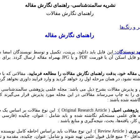
نشریه سالمندشناسی- راهنمای نگارش مقاله
راهنمای نگارش مقالات
و رنگ‌ها
راهنمای نگارش مقاله
د نویسندگان:
این فایل باید دانلود، پرینت، تکمیل و توسط نویسندگان امض
 فورمت PDF و یا JPG بهمراه مقاله ارسال گردد. برای دریافت فایل
 مقاله خود، بدقت راهنمای نگارش مقالات را مطالعه فرمایید
، مقالاتی که با
شته نشو
د، در همان
مرحله اول رد خواهد گردید و وارد فرایند داوری نخواهد گرد
 پذیرش مقالات بشرح ذیل می باشد: مجله علمی پژوهشی سالمندشناسی 
ی را به چاپ می‌رساند مقالاتی در این مجله مورد پذیرش قرار می‌گیرند که
اشته شده باشند :
ت پژوهشی اصیل
( Original Research Article ): این نوع مقالات بر 
ه های علمی مستحکم نگاشته شده و باید شامل : عنوان، چکیده (فارسی و
ر، یافته‌ها، بحث، نتیجه‌گیری و منابع باشند .
روری
( Review Article ): این نوع مقالات باید براساس احاطه کامل نویس
استفاده از حداقل ۲۰ منبع قابل قبول علمی تهیه شوند و شامل: عنوان، چکیده، مقدمه و