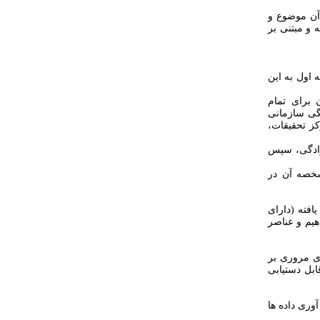
گر در آن موضوع و
 و مبتنی بر
نویس صفحه اول به این
 برای تمام
گی سازمانی
ز تحقیقات،
نوادگی، سپس
شخصه آن در
فته (دارای
تمام مفاهیم و عناصر
دی مروری بر
ابل دستیابی
وری داده ها