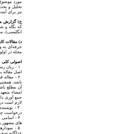
مورد موضوع،
تحلیل و بحث 
نیز برای آینده بیان شود. (از ۲۰ منبع حداقل ۳م
ج) گزارش م
که نگاه و شن
انگلیسی)، مق
د) مقالات کا
حرفه‌ای به و
مجله در اولوی
اصولی کلی :
۱ - زبان ر
اصل مقاله به
۲ - مقاله 
باشد، همچنین
آن مطلع باشن
امضاء متعهد 
جمع آوری داد
لازم است در 
۳ - نویسن
درخواست چاپ
۴ - اسامی
های مشهور و 
۵ - نمودا
جداگانه تهیه،