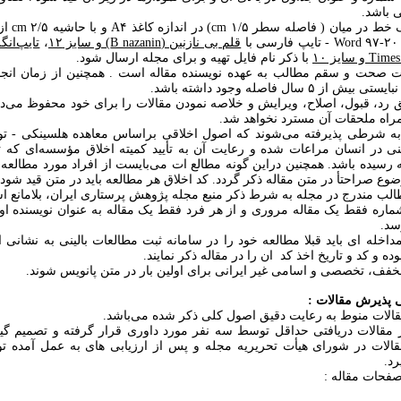
 باشد.
۶ - مقاله یک خ
قلم بی نازنین (B nazanin) و سایز ۱۲
،
تایپ‌انگ
 سایز ۱۰
با ذکر نام فایل تهیه و برای مجله ارسال شود.
یت صحت و سقم مطالب به عهده نویسنده مقاله است . همچنین از زمان انجام
از ۵ سال فاصله وجود داشته باشد.
ق رد، قبول، اصلاح، ویرایش و خلاصه نمودن مقالات را برای خود محفوظ می‌دا
راه ملحقات آن مسترد نخواهد شد.
ت به شرطی پذیرفته می‌شوند که اصول اخلاقی براساس معاهده هلسینکی - توک
نی در انسان مراعات شده و رعایت آن به تأیید کمیته اخلاق مؤسسه‌ای که 
سیده باشد. همچنین دراین گونه مطالع ات می‌بایست از افراد مورد مطالعه
ضوع صراحتأ در متن مقاله ذکر گردد. کد اخلاق هر مطالعه باید در متن قید شود.
 شماره فقط یک مقاله مروری و از هر فرد فقط یک مقاله به عنوان نویسنده ا
سد.
بی پذیرش مقالات :
ز مقالات دریافتی حداقل توسط سه نفر مورد داوری قرار گرفته و تصمیم گی
الات در شورای هیأت تحریریه مجله و پس از ارزیابی های به عمل آمده ت
د.
فحات مقاله :