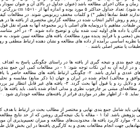
ل-۱...)، زمان و مکان اجرای مطالعه باشد (عنوان جداول در بالای آن و عنوان نمودار
پایین آن آورده شود). تعداد جداول حداکثر ۵ مو
ریتم و روش آنالیز انتخاب شده در مطالعه گزارش مختصری از یافته ها در هر
- سپس طبقات, مفاهیم یا درونمایه های اصلی با زیر مجموعه آنها به همراه نقل قو
مشارکت کنندگان یا داده های اولیه ثبت شده بیان و توضی
 (معنی و یا فرآیند پدیده مورد مطالعه)، یافته های مطالعه تبیین شوند، به 
یا نظریه اساسی برآمده از داده های مطالعه و نشان دهنده ارتباط منطقی و ر
طبقات یا متغیر اصلی باشند . ·
ی جمع بندی و نتیجه گیری از یافته ها در راستای چگونگی پاسخ به اهداف 
پژوهش باشد و در ارایه آن به این نکات توجه شود: ۱ - در مطالعات کمی ا
تکرار یافته های عددی و آماری باشد. ۲- چگونگی ارتباط یافته های مطالعه حاضر
وافق و مخالف) انجام شده در ایران و جهان (با ذکر منابع) مقایسه و تحلی
توصیف) گردد و دلایل رد و یا قبول آنها بحث گردد. ۳- یافته های غیر قابل 
. ۴- اگر مطالعه‌ای مبتنی بر چارچوب نظری و مدلی انجام شده باشد، باید یافته ها را 
فته‌های مطالعه خودداری شود . ·
هایی باید شامل جمع بندی نهایی و مختصر از مطالب بحث در ارتباط با هدف ک
یا سؤال اصلی پژوهش باشد. لذا ۱ - مقاله با یک نتیجه‌گیری روشن که از حد نتایج م
جمع‌بندی گردد ۲- موارد کاربرد یافته ها، محدودیت‌های مطالعه و میزان تعمیم‌پذیری آن 
۳ - پیشنهادهایی جهت انجام مطالعات بعدی و به کارگیری یافته‌ها در این بخش قابل ط