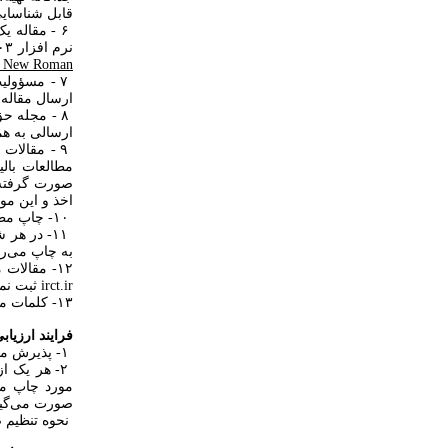
قابل شناسایی
نرم‌ افزار ۲۰۰۳-۹۷ Word - تایپ فارسی با
Times New Roman و
۷ - مسؤول
ارسال مقاله نبایستی بیش 
۸ - مجله ح
ارسالی به هم
۹ - مقالا
مطالعات بالی
صورت گرفته ر
اخذ و این مو
۱۰- چاپ مطالب مندرج در مجله به شرط ذکر منبع مجله پژوهش پرستاری ایران، بلامانع است
۱۱- در هر
به چاپ می‌ر
irct.ir ثبت نموده و کد و تاریخ اخذ کد ان را در مقاله ذکر نمایند.
۱۳- کلمات مخفف، تخصصی و اسامی غیر ایرانی برای اولین بار در متن پانویس شوند.
فرایند ارزیا
۱- پذیرش مقالات منوط به رعایت دقیق اصول کلی ذکر شده می‌باشد.
۲- هر یک ا
مورد چاپ مق
صورت می‌گیر
نحوه تنظیم ص