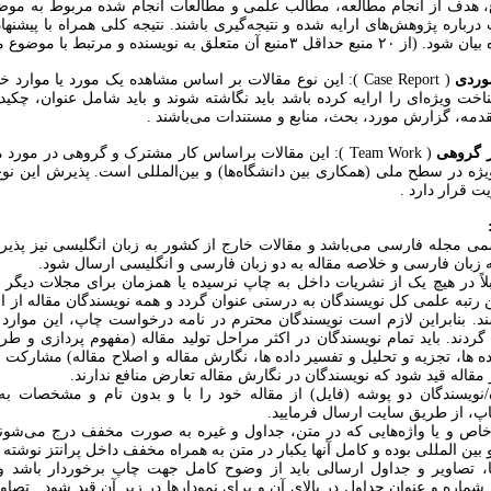
 هدف از انجام مطالعه، مطالب علمی و مطالعات انجام شده مربوط به موضو
درباره پژوهش‌های ارایه شده و نتیجه‌گیری باشند. نتیجه کلی همراه با پیشنها
نبع آن متعلق به نویسنده و مرتبط با موضوع مقاله باشد )
وردی
( Case Report ): این نوع مقالات بر اساس مشاهده یک مورد یا موار
اخت ویژه‌ای را ارایه کرده باشد باید نگاشته شوند و باید شامل عنوان، چکی
دمه، گزارش مورد، بحث، منابع و مستندات می‌باشند .
ر گروهی
( Team Work ): این مقالات براساس کار مشترک و گروهی در مو
یژه در سطح ملی (همکاری بین دانشگاه‌ها) و بین‌المللی است. پذیرش این نوع
ت قرار دارد .
سمی مجله فارسی می‌باشد و مقالات خارج از کشور به زبان انگلیسی نیز پذیر
 زبان فارسی و خلاصه مقاله به دو زبان فارسی و انگلیسی ارسال شود.
قبلاً در هیچ یک از نشریات داخل به چاپ نرسیده یا همزمان برای مجلات دیگر
 رتبه علمی کل نویسندگان به درستی عنوان گردد و همه نویسندگان مقاله از 
د. بنابراین لازم است نویسندگان محترم در نامه درخواست چاپ، این موارد 
گردند. باید تمام نویسندگان در اکثر مراحل تولید مقاله (مفهوم پردازی و ط
ه ها، تجزیه و تحلیل و تفسیر داده ها، نگارش مقاله و اصلاح مقاله) مشارکت د
مقاله قید شود که نویسندگان در نگارش مقاله تعارض منافع ندارند.
ده/نویسندگان دو پوشه (فایل) از مقاله خود را با و بدون نام و مشخصات به
، از طریق سایت ارسال فرمایید.
 خاص و یا واژه‌هایی که در متن، جداول و غیره به صورت مخفف درج می‌شون
بین المللی بوده و کامل آنها یکبار در متن به همراه مخفف داخل پرانتز نوشته 
رها، تصاویر و جداول ارسالی باید از وضوح کامل جهت چاپ برخوردار باشد 
 شماره و عنوان جداول در بالای آن و برای نمودارها در زیر آن قید شود . تصاویر