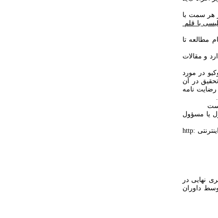
ط در میان ( فاصله سطر cm ۱/۵) در اندازه کاغذ A۴ و با حاشیه cm ۲/۵ از هر سمت با
لیسی با قلم ‏
 مطالعه تا
رد و مقالات
یو در مورد
تحقیق در آن
 رضایت نامه
ول یا مسؤول
۱۲- مقالات مداخله ای باید قبلا مطالعه خود را در سامانه ثبت مطالعات بالینی به نشانی اینترنتی http:
ری نهایی در
وسط داوران