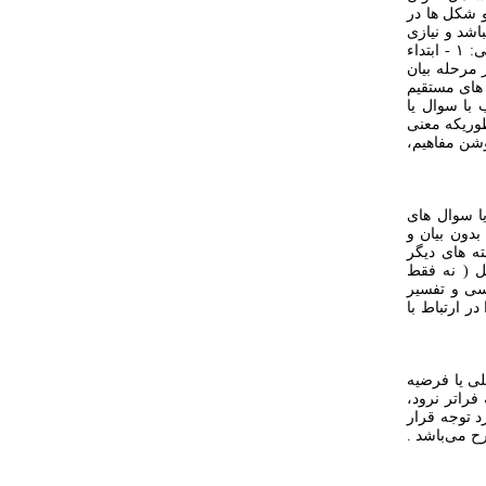
 و شکل ها در
رد بوده و اندازه آنها از cm ۱۵×۱۰ بزرگ‌تر نباشد و نیازی
به زیرنویس ندارند فقط نمادها (نظیر *) و کلمات مخفف زیرنویس شوند. در مطالعات کیفی: ۱ - ابتداء
 مرحله بیان
ل های مستقیم
ح داده شوند. ۳- در آخر متناسب با سوال یا
طوریکه معنی
وشن مفاهیم،
یا سوال های
ین جمع بندی بدون بیان و
 با یافته های دیگر
ل ( نه فقط
انتظار نیز بررسی و تفسیر
در ارتباط با
لی یا فرضیه
طالعه فراتر نرود،
مورد توجه قرار
رح می‌باشد .