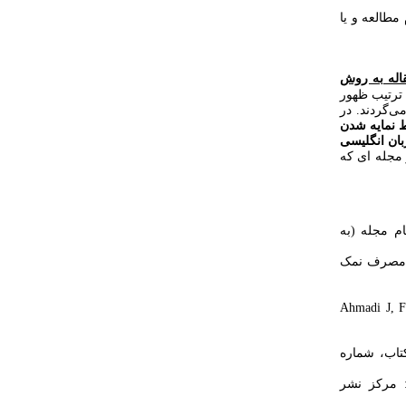
مطالعه و یا
ویسی استفاده شود (مانند Endonte). منابع مقاله به روش
 ترتیب ظهور
‌گردند. در
ط نمایه شدن
بان انگلیسی
 مجله ای که
ام مجله (به
ندمیک در استان همدان: ۵سال پس از مصرف نمک
Ahmadi J, Fa
کتاب، شماره
 مرکز نشر