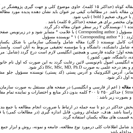
۱ – عنوان مقاله کوتاه (حداکثر ۱۵ کلمه)، حاوی موضوع کلی و جهت گیری پژوهش
ن مقاله باشد. در مطالعات کیفی نیز عنوان باید نشان دهنده پدیده مورد مطالعه
وف ضخیم ( bold ) تایپ شود.
۴ - نویسنده مسؤول ( Corresponding author ) با علامت * متمایز شود و در زیر
Correspon * نویسنده مسؤول
ات کامل نویسنده ( گان) مقاله شامل وابستگی سازمانی با شکل یکسان
ه شامل دانشکده، دانشگاه و یا مؤسسه تحقیقی مربوط به آنان است. وابست
فحه اول؛ چکیده فارسی و همچنین انگلیسی لازم است درج گردد (شامل: مرک
ه، دانشگاه، شهر، کشور.)
ده انگلیسی اصول نام‌نویسی لاتین رعایت گردد به این صورت که اول نام خا
رجه علمی به صورت BSc, MSc, MD, Ph.D ذکر شود.
 نمابر، آدرس الکترونیک و آدرس پستی (کد پستی) نویسنده مسؤول جلو م
 اول ذکر شود.
مقاله
( اعم از فارسی و انگلیسی) در صفحه های مستقل به صورت سازمان یا
ساختار Structural ) حداکثر ۲۵۰ تا ۳۰۰ کلمه بدون ذکر منابع و اختصارات و نماینده 
و بصورت زیر باشد :
خش حداکثر در دو تا سه جمله در ارتباط با ضرورت انجام مطالعه یا جمع بن
راستا باشد. هدف، جمله‌ای روشن، قابل اندازه گیری (در مطالعات کمی) یا ق
ه قسمت های مقاله یکسان استفاده گردد.
د شامل اطلاعات کلی درمورد نوع مطالعه، جامعه و نمونه، روش و ابزار جمع آ
 مداخله باشد.