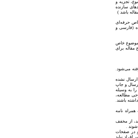
ع، تجزیه و
دهای سازنده
د خاص حرفه‌ای
ده (فارسی و
رد موضوع خاص
 مقاله برای
فته می‌شود.
 ارسال نشده
ارسال و جاپ
را به وسیله
رحی مطالعه،
اشته باشند.
 همراه نامه
د، از مخفف
شوند .
و در صفحات
 افراد نباید