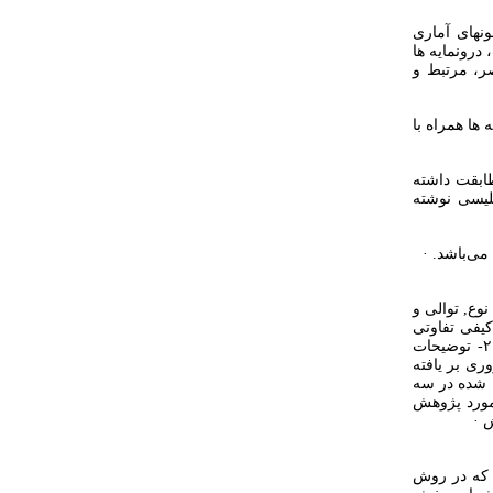
نهای آماری
درونمایه ها
صر، مرتبط و
ها همراه با
کدیگر مطابقت داشته
گلیسی نوشته
می‌باشد. ·
وع, توالی و
یفی تفاوتی
ندارند و ترتیب آنها شامل : ۱- توضیح در مورد موضوع و عرصه پژوهش به صورت عام. ۲- توضیحات
یا بعدی از مشکل که مورد توجه خاص این مطالعه است. ۳- مروری بر یافته
۴ - تحلیل اطلاعات ارایه شده در سه
 مورد پژوهش
 که در روش