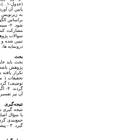
(جدو
براساس الگو 
شود. ۲
سوالات پژوهش
تبیین شده و 
درونمایه ها، 
بحث
بحث باید حاو
تحقیقات ( م
گردند
آن نیز تفسیر نماید. ۵ - از اظهار نظر در مواردی فراتر از یا
نتیجه‌گیری
نتیجه گیری ن
گیرد. 
·