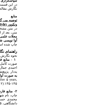
سپاسگزاری
در این قسمت 
نگارش مقاله 
منابع
tyle
ونکوور (
در متن مشخص
متن، بعد از ا
مجلات علمی و
آوا نویسی شو
چاپ شده استف
راهنمای نگا
نحوه نگارش م
۱ - منابع فارسی به صورت مقاله:
صورت کامل)،
یددار. پژوهش در پزشکی ۱۳۷۷؛ سال
به صورت آوا
fter ۵ years,
( ۲):۱۳۵-۱۴۵
۲- منابع فارسی به صورت کتاب:
چاپ، نام شه
محمدی حسن،
دانشگاهی، ۱۳۷۵