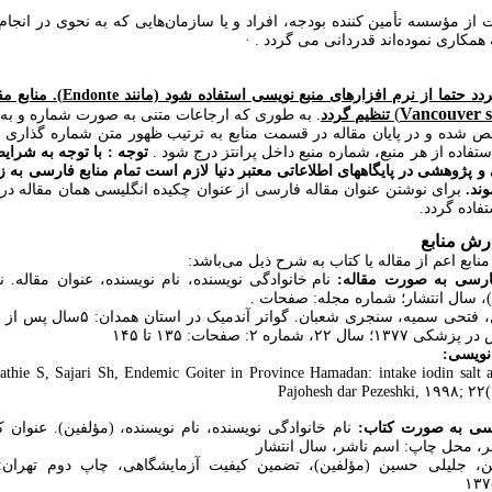
از مؤسسه تأمین کننده بودجه، افراد و یا سازمان‌هایی که به نحوی در انجام 
همکاری نموده‌اند قدردانی می گردد . ·
توصیه می گردد حتما از نرم افزارهای منبع ن
)
Vancouver s
تنظیم گردد
. به طوری که ارجاعات متنی به صورت شماره و به
 شده و در پایان مقاله در قسمت منابع به ترتیب ظهور متن شماره گذاری می
ستفاده از هر منبع، شماره منبع داخل پرانتز درج شود .
توجه : با توجه به شرای
 پژوهشی در پایگاههای اطلاعاتی معتبر دنیا لازم است تمام منابع فارسی به ز
ند.
برای نوشتن عنوان مقاله فارسی از عنوان چکیده انگلیسی همان مقاله در
اده گردد.
رش منابع
نابع اعم از مقاله یا کتاب به شرح ذیل می‌باشد:
نام خانوادگی نویسنده، نام نویسنده، عنوان مقاله. ن
 سال انتشار؛ شماره مجله: صفحات .
احمدی جمال، فتحی سمیه، سنجری شعبان. گواتر آ
 ۲۲، شماره ۲: صفحات: ۱۳۵ تا ۱۴۵
نویسی:
thie S, Sajari Sh, Endemic Goiter in Province Hamadan: intake iodin salt a
Pajohesh dar Pezeshki, ۱۹۹۸; ۲۲
نام خانوادگی نویسنده، نام نویسنده، (مؤلفین). عنوان 
ر، محل چاپ: اسم ناشر، سال انتشار
 جلیلی حسین (مؤلفین)، تضمین کیفیت آزمایشگاهی، چاپ دوم تهران: