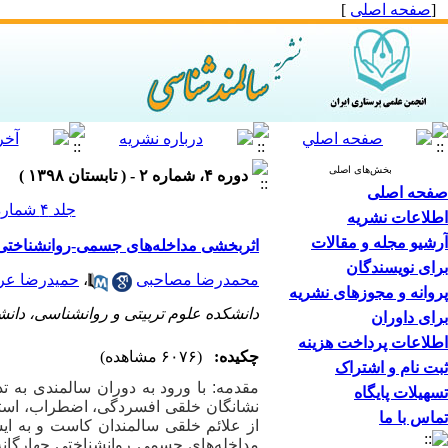
[
صفحه اصلی
]
بخش‌های اصلی
دوره ۴، شماره ۲ - ( تابستان ۱۳۹۸ )
صفحه اصلی
جلد ۴ شماره ۲ صفحات ۲۳-۱۱
اطلاعات نشریه
آرشیو مجله و مقالات
اثربخشی مداخله‌های جسمی-روانشناختی چ
برای نویسندگان
محمدرضا مصاحبی
،
حمیدرضا عر
پروانه و مجوزهای نشریه
دانشکده علوم تربیتی و روانشناسی، دانش
برای داوران
اطلاعات پرداخت هزینه
چکیده:
(۶۰۷۶ مشاهده)
ثبت نام و اشتراک
مقدمه: با ورود به دوران سالمندی به ت
تسهیلات پایگاه
نشانگان خلقی افسردگی، اضطراب، استرس
تماس با ما
از علائم خلقی سالمندان کاست و به ا
مداخله‌های جسمی روانشناختی چهارگانه