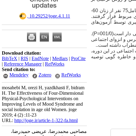
روش: جامعه آماری کلیه زنان در پایان دوره میانسالی و آغاز دوره سالمندی شهر اصفهان بود. نمونه آماری شامل75 نفر از زنان 60-
‎ 10.29252/joge.4.1.11
له‌های مربوط قرار گرفتند.
یری توسط آزمون‌های
یافته‌ها: نتایج تحلیل واریانس با اندازه‌های مکرر نشان داد که اثر اصلی برای همه گروه‌ها در همه متغیرها معنی دار است(001/0=P).
رس و انزوای اجتماعی
ضطراب داشته است..
اجتماعی در این دوره،
Download citation:
و خاطره گویی توصیه
BibTeX
|
RIS
|
EndNote
|
Medlars
|
ProCite
|
Reference Manager
|
RefWorks
Send citation to:
Mendeley
Zotero
RefWorks
mosahebi M, orezi H, yazdkhasti F, bidram
H. The Effectiveness of Four-Dimensional
Physical-Psychological Interventions on
Improving Levels of Mood Syndrome and
social isolation in age old Women. joge
2019; 4 (2) :11-23
URL:
http://joge.ir/article-1-322-fa.html
مصاحبی محمدرضا، عریضی حمیدرضا،