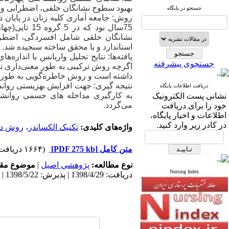
بهبود سطوح نشانگان خلقی، اضطرابی و ا
جستجو در پایگاه
75سال بود ک
نشانگان خلقی شامل افسردگی، اضطرا
استاندارد و یا محقق ساخته سنجیده شد.
جستجوی پیشرفته
اگرچه روش ترکیبی به طور معنی‌داری ت
داشته است و روش خاطره‌گویی به طور م
نتیجه‌ گیری: جهت افزایش بهزیستی روانش
دریافت اطلاعات پایگاه
به کارگیری مداخله های جسمی روانشن
نشانی پست الکترونیک
می‌گردد.
خود را برای دریافت
اطلاعات و اخبار پایگاه،
در کادر زیر وارد کنید.
واژه‌های کلیدی:
تکنیک الکساندر
،
روش دو
متن کامل
[PDF 275 kb]
(۱۶۶۴ دریافت)
نوع مطالعه:
پژوهشي اصیل
|
موضوع مقا
Nursing Index
دریافت: 1398/4/29 | پذیرش: 1398/5/22 | انتشار: 1398/5/24