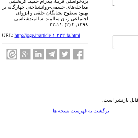
بزدخواستی فریبا، بیدرام حمید. اثربخشی
مداخله‌های جسمی-روانشناختی چهارگانه بر
بهبود سطوح نشانگان خلقی و انزوای
اجتماعی زنان سالمند. سالمندشناسی.
۱۳۹۸; ۴ (۲) :۱۱-۲۳
URL:
http://joge.ir/article-۱-۳۲۲-fa.html
ابل بازنشر است.
برگشت به فهرست نسخه ها