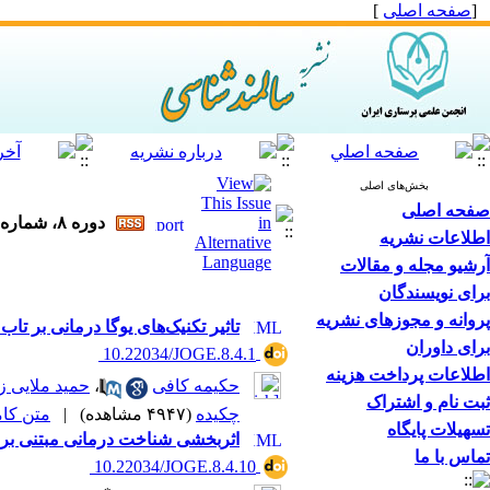
[
صفحه اصلی
]
بخش‌های اصلی
صفحه اصلی
دوره ۸، شماره ۴ - ( زمستان ۱۴۰۲ )
اطلاعات نشریه
آرشیو مجله و مقالات
برای نویسندگان
پروانه و مجوزهای نشریه
تاثیر تکنیک‌های یوگا درمانی بر ت
برای داوران
‎ 10.22034/JOGE.8.4.1
اطلاعات پرداخت هزینه
حکیمه کافی
،
حمید ملایی ز
ثبت نام و اشتراک
چکیده
(۴۹۴۷ مشاهده)
|
متن کامل 
تسهیلات پایگاه
اثربخشی شناخت درمانی مبتنی بر ت
تماس با ما
‎ 10.22034/JOGE.8.4.10