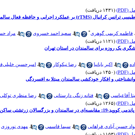
(PDF)
(۱۴۳۱ دریافت)
رایی و حافظه فعال سالمندان دارای آلزایمر خفیف
*
فاطمه کریمی گوهری
،
سعید احمد خسروی
،
مراد حس
(PDF)
(۱۱۲۱ دریافت)
گری یک روزه برای سالمندان در استان تهران
ده
،
اکبر بابانیا
،
رضا نیکوکار
،
امیرحسین خلیلی‌ف
(PDF)
(۱۴۵۰ دریافت)
انشناختی و افکار خودکشی سالمندان مبتلا به افسردگی
یتا آقاعباسی
،
فتانه زنگی دارستانی
،
رضا منظری توکلی
(PDF)
(۱۲۶۵ دریافت)
 بزرگسالان زرتشتی ساکن تهران
واد حسین آبادی فراهانی
،
سیما قاسمی
،
مهدی نوروزی
(PDF)
(۱۱۵۳ دریافت)