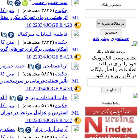
*
سید حسین حسنی
جستجو در پایگاه
چکیده
(۳۸۳۶ مشاهده)
|
متن کامل 
اثربخشی درمان تحریک مکرر مغناطیسی ترانس کرانیال (rTMS) بر عملکرد اج
‎ 10.22034/JOGE.8.4.20
فاطمه السادات میرکمالی
،
جستجوی پیشرفته
چکیده
(۴۸۳۲ مشاهده)
|
متن کامل 
امکان‌سنجی برگزاری تورهای گردش
دریافت اطلاعات پایگاه
‎ 10.22034/JOGE.8.4.29
نشانی پست الکترونیک
خود را برای دریافت
آریا همدانچی
،
حمید حمزه‌زا
اطلاعات و اخبار پایگاه،
چکیده
(۵۸۶۹ مشاهده)
|
متن کامل 
در کادر زیر وارد کنید.
تأثیر شفقت‌درمانی بر سرسختی رو
‎ 10.22034/JOGE.8.4.39
حانیه السادات مهدوی
،
آناه
Nursing Index
چکیده
(۵۱۱۹ مشاهده)
|
متن کامل 
استرس و عوامل مرتبط در دوران پاندمی کووید-19: مقایسه‌ای در سالمندان و
‎ 10.22034/JOGE.8.4.47
*
آرمیتا آریایی نژاد
،
محمّد ج
چکیده
(۴۱۳۹ مشاهده)
|
متن کامل 