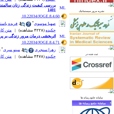
بررسی کیفیت زندگی زنان سالمند 
1401
نشریه مرور سیستماتیک
‎ 10.22034/JOGE.8.4.60
*
صهبا موسوی
،
فریده باست
چکیده
(۴۲۲۸ مشاهده)
|
متن کامل 
اثربخشی درمان مرور زندگی بر پر
‎ 10.22034/JOGE.8.4.71
*
زهرا سنجری
،
مینو میری
ثبت شده در
چکیده
(۴۴۷۸ مشاهده)
|
متن کامل 
سامانه جامع رسانه ها