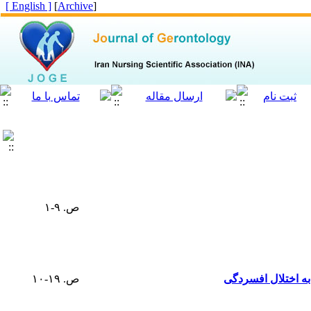
[ English ]
]
Archive
[
ص. ۹-۱
به اختلال افسردگی
ص. ۱۹-۱۰