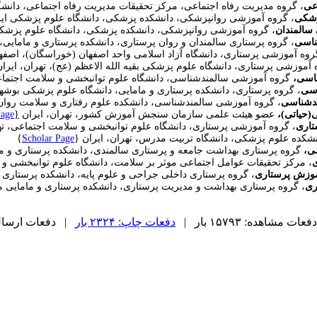
عی
، گروه مدیریت رفاه اجتماعی، مرکز تحقیقات مدیریت رفاه اجتماعی، دانشگ
زشکی
، گروه آموزشی روانپزشکی، دانشکده پزشکی، دانشگاه علوم پزشکی ایرا
سالمندان
، گروه آموزشی روانپزشکی، دانشکده پزشکی، دانشگاه علوم پزشکی 
ناسی
، گروه پرستاری سالمندان و روان پرستاری، دانشکده پرستاری و مامایی،
روه آموزشی پرستاری، دانشگاه آزاد اسلامی واحد اصفهان (خوراسگان)، اصفه
 آموزشی پرستاری، دانشگاه علوم پزشکی بقیه الله الاعظم (عج)، تهران، ایرا
اسی،
گروه آموزشی سالمندشناسی، دانشگاه علوم توانبخشی و سلامت اجتماعی
اسی
، گروه پرستاری، دانشکده پرستاری و مامایی، دانشگاه علوم پزشکی بوشهر
دشناسی
، گروه آموزشی سالمندشناسی، دانشکده علوم رفتاری و سلامت روان، 
(حیاتی)،
عضو هیئت علمی سازمان سنجش آموزش کشور، تهران، ایران
{
Page
تاری
، گروه آموزشی پرستاری، دانشگاه علوم توانبخشی و سلامت اجتماعی، ته
نشکده علوم پزشکی، دانشگاه تربیت مدرس، تهران، ایران
{
Scholar Page
}
سی،
گروه پرستاری بهداشت جامعه و پرستاری سالمندی، دانشکده پرستاری و ما
ی
، مرکز تحقیقات عوامل اجتماعی موثر بر سلامت، دانشگاه علوم توانبخشی و 
وزش پرستاری
، گروه پرستاری داخلی جراحی و علوم پایه، دانشکده پرستاری و
ری
، گروه پرستاری بهداشت و مدیریت پرستاری، دانشکده پرستاری و مامایی مر
دفعات مشاهده: ۱۵۷۹۳ بار |
دفعات چاپ: ۲۳۲۴ بار
| دفعات ارسال به د