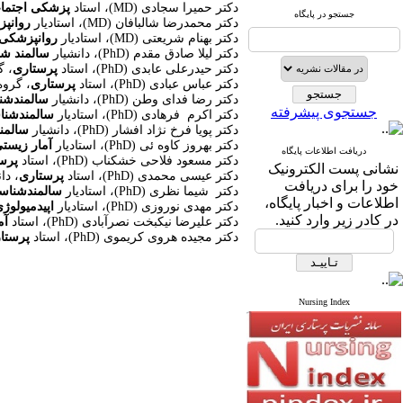
دکتر حمیرا سجادی
(MD)
، استاد
پزشکی اجتما
جستجو در پایگاه
دکتر محمدرضا شالبافان
(MD)
، استادیار
روانپ
دکتر بهنام شریعتی
(MD)
، استادیار
روانپزشکی 
دکتر لیلا صادق مقدم
(PhD)
، دانشیار
سالمند ش
دکتر حیدرعلی عابدی
(PhD)
، استاد
پرستاری
، گ
دکتر عباس عبادی
(PhD)
، استاد
پرستاری
، گروه
دکتر رضا فدای وطن
(PhD)
، دانشیار
سالمندشن
جستجوی پیشرفته
دکتر اکرم فرهادی
(PhD)
، استادیار
سالمندشن
دکتر پویا فرخ نژاد افشار
(PhD)
، دانشیار
سالمن
دکتر بهروز کاوه ئی
(PhD)
، استادیار
آمار زیستی
دریافت اطلاعات پایگاه
دکتر مسعود فلاحی خشکناب
(PhD)
، استاد
پرس
نشانی پست الکترونیک
دکتر عیسی محمدی
(PhD)
، استاد
پرستاری
، دا
خود را برای دریافت
دکتر شیما نظری
(PhD)
، استادیار
سالمندشنا
اطلاعات و اخبار پایگاه،
دکتر مهدی نوروزی
(PhD)
، استادیار
اپیدمیولوژ
در کادر زیر وارد کنید.
دکتر علیرضا نیکبخت نصرآبادی
(PhD)
، استاد
آم
دکتر مجیده هروی کریموی
(PhD)
، استاد
پرستا
Nursing Index