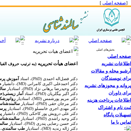
[
صفحه اصلی
]
بخش‌های اصلی
اعضای هیات تحریریه
صفحه اصلی
اطلاعات نشریه
اعضای هیأت تحریریه
(به ترتیب حروف الفبا)
آرشیو مجله و مقالات
برای نویسندگان
دکتر فضل‌اله احمدی
(PhD)
، استاد
آموزش پرس
دکتر احمدعلی اکبری کامرانی
(MD)
، دانشیار
ط
پروانه و مجوزهای نشریه
دکتر وحیدرضا برهانی نژاد
(PhD)
، استادیار
سال
برای داوران
دکتر اکبر بیگلریان
(PhD)
، استاد
آمار زیستی(حی
دکتر مریم پورشمس
(MD)
، استادیار
روانپزشک
اطلاعات پرداخت هزینه
دکتر مرجان حقی
(PhD)
، استادیار
سالمندشناس
ثبت نام و اشتراک
دکتر مهدی اجری خامسلو
(PhD)
، استادیار
پرست
دکتر علی درویش پور کاخکی
(PhD)
، دانشیار
پ
تسهیلات پایگاه
دکتر وحید راشدی
(PhD)
، استادیار
سالمندشنا
تماس با ما
دکتر حسن رضایی پندری
(PhD)
، استادیار
سالم
دکتر ژاله زندیه
(MD)
، استادیار
طب سالمندی
،