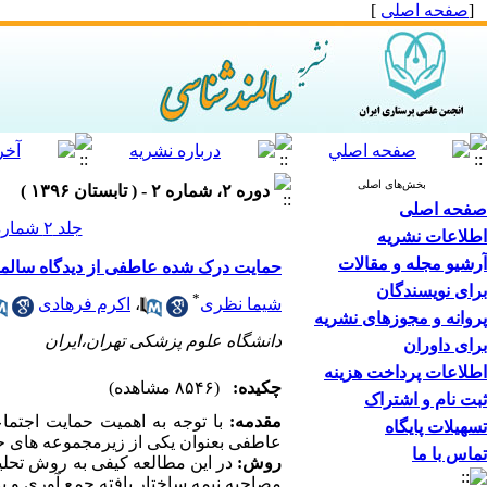
[
صفحه اصلی
]
بخش‌های اصلی
دوره ۲، شماره ۲ - ( تابستان ۱۳۹۶ )
صفحه اصلی
جلد ۲ شماره ۲ صفحات ۶۴-۵۱
اطلاعات نشریه
آرشیو مجله و مقالات
حمایت درک شده عاطفی از دیدگاه سالمند
برای نویسندگان
*
شیما نظری
،
اکرم فرهادی
پروانه و مجوزهای نشریه
دانشگاه علوم پزشکی تهران،ایران
برای داوران
اطلاعات پرداخت هزینه
چکیده:
(۸۵۴۶ مشاهده)
ثبت نام و اشتراک
مقدمه:
با توجه به اهمیت حمایت اجتم
تسهیلات پایگاه
عاطفی بعنوان یکی از زیرمجموعه های ح
تماس با ما
روش:
مصاحبه نیمه ساختار یافته جمع آوری و ب