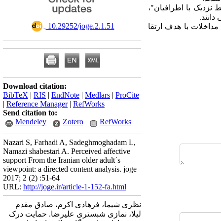
 نزدیک با اطرافیان"،
دانند.
‎ 10.29252/joge.2.1.51
داخلات با هدف ارتقا
Download citation:
BibTeX
|
RIS
|
EndNote
|
Medlars
|
ProCite
|
Reference Manager
|
RefWorks
Send citation to:
Mendeley
Zotero
RefWorks
Nazari S, Farhadi A, Sadeghmoghadam L,
Namazi shabestari A. Perceived affective
support From the Iranian older adult´s
viewpoint: a directed content analysis. joge
2017; 2 (2) :51-64
URL:
http://joge.ir/article-1-152-fa.html
نظری شیما، فرهادی اکرم، صادق مقدم
لیلا، نمازی شبستری علیرضا. حمایت درک