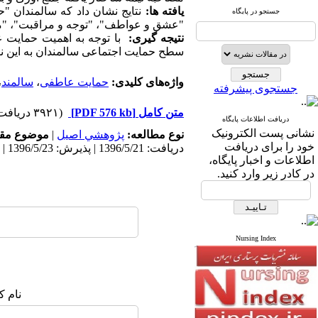
یافته ها:
نتایج نشان داد که سالمندان "ح
جستجو در پایگاه
"عشق و عواطف"، "توجه و مراقبت"، "محر
نتیجه گیری:
با توجه به اهمیت حمایت 
سطح حمایت اجتماعی سالمندان به این نو
واژه‌های کلیدی:
حمایت عاطفی
،
سالمند
،
جستجوی پیشرفته
متن کامل
[PDF 576 kb]
(۳۹۲۱ دریافت)
دریافت اطلاعات پایگاه
نشانی پست الکترونیک
نوع مطالعه:
پژوهشي اصیل
|
موضوع مقا
خود را برای دریافت
دریافت: 1396/5/21 | پذیرش: 1396/5/23 | انتشار: 1396/7/4
اطلاعات و اخبار پایگاه،
در کادر زیر وارد کنید.
Nursing Index
نام ک