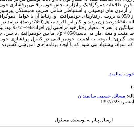
وسط فرم اطلاعات دموگرافیک و ابزار سنجش خودمراقبتی پرفشاری خون
س با استفاده از آزمون های توصیفی و استنباطی شامل ضریب همبستگی پیرس
ه شد.
تحصیلات زیر دیپلم(66/73 درصد)
فشار خون، درآمد و سطح تحصیلات ارتباط مثبت و معنی دار می باشد(05/0 > 
یجه گیری: با توجه به اهمیت خودمراقبتی در کنترل پرفشاری خو
م سواد، پیشنهاد می شود که با ایجاد برنامه های آموزشی گسترده
خون
،
سالمند
له:
مسائل جسمی سالمندان
ارسال پیام به نویسنده مسئول