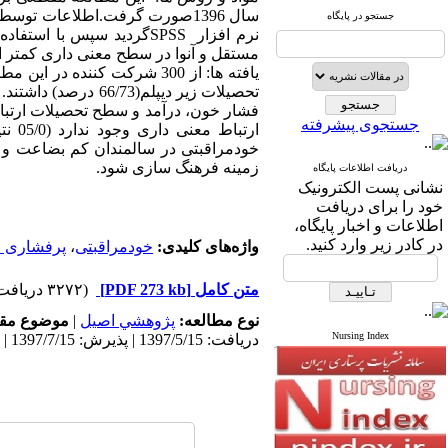
سال 1396صورت گرفت.اطلاعات ت
جستجو در پایگاه
نرم افزار SPSSگردید سپ
مستقل و آنوا در سطح معنی داری کمتر از 05/0 به بررسی رفتارهای خودمراقبتی و ارتباط آن با عوامل دموگرافیک پرداخت
جستجوی پیشرفته
ارتباط معنی داری وجود ندارد (05/0
نت
خودمراقبتی در سالمندان کم بضاعت و ک
زمینه فرهنگ سازی شود.
دریافت اطلاعات پایگاه
نشانی پست الکترونیک
خود را برای دریافت
اطلاعات و اخبار پایگاه،
در کادر زیر وارد کنید.
واژه‌های کلیدی:
خودمراقبتی
،
پرفشاری 
متن کامل
[PDF 273 kb]
(۳۲۷۲ دریافت)
نوع مطالعه:
پژوهشي اصیل
|
موضوع مقا
Nursing Index
دریافت: 1397/5/15 | پذیرش: 1397/7/15 | انتشار: 1397/7/23