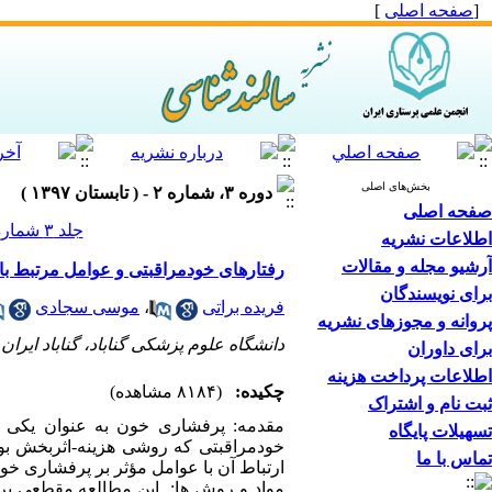
[
صفحه اصلی
]
بخش‌های اصلی
دوره ۳، شماره ۲ - ( تابستان ۱۳۹۷ )
صفحه اصلی
جلد ۳ شماره ۲ صفحات ۶۲-۵۶
اطلاعات نشریه
آرشیو مجله و مقالات
رفتارهای خودمراقبتی و عوامل مرتبط با 
برای نویسندگان
فریده براتی
،
موسی سجادی
پروانه و مجوزهای نشریه
دانشگاه علوم پزشکی گناباد، گناباد ایران
برای داوران
اطلاعات پرداخت هزینه
چکیده:
(۸۱۸۴ مشاهده)
ثبت نام و اشتراک
مقدمه: پرفشاری خون به عنوان یکی 
تسهیلات پایگاه
خودمراقبتی که روشی هزینه-اثربخش بو
تماس با ما
ارتباط آن با عوامل مؤثر بر پرفشاری خون