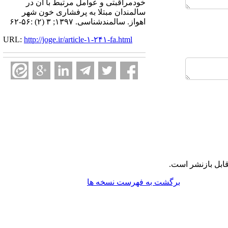
خودمراقبتی و عوامل مرتبط با آن در
سالمندان مبتلا به پرفشاری خون شهر
اهواز. سالمندشناسی. ۱۳۹۷; ۳ (۲) :۵۶-۶۲
URL:
http://joge.ir/article-۱-۲۴۱-fa.html
ابل بازنشر است.
برگشت به فهرست نسخه ها