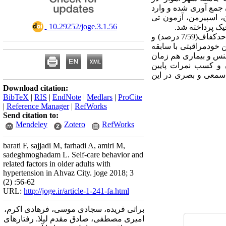
 جمع آوری شده و وارد
ون، اسپیرمن، آزمون تی
‎ 10.29252/joge.3.1.56
یافته ها: از 300 شرکت کننده در این مطالعه 3/54درصد زن بودند و اکثر این افراد متاهل(7/80درصد)، درآمد در حدکفاف(7/59 درصد) و
 داشتند. میانگین و انحراف معیار رفتارخودمراقبتی این افراد94/8±92/55 بود. بین خودمراقبتی با سابقه
p). اما بین خودمراقبتی با سن، جنس و بیماری هم زمان
ن و کسب نمرات پایین
 سمعی و بصری در این
Download citation:
BibTeX
|
RIS
|
EndNote
|
Medlars
|
ProCite
|
Reference Manager
|
RefWorks
Send citation to:
Mendeley
Zotero
RefWorks
barati F, sajjadi M, farhadi A, amiri M,
sadeghmoghadam L. Self-care behavior and
related factors in older adults with
hypertension in Ahvaz City. joge 2018; 3
(2) :56-62
URL:
http://joge.ir/article-1-241-fa.html
براتی فریده، سجادی موسی، فرهادی اکرم،
امیری مصطفی، صادق مقدم لیلا. رفتارهای