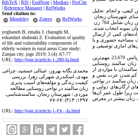
BibTeX
|
RIS
|
EndNote
|
Medlars
|
ProCite
|
Reference Manager
|
RefWorks
 کیفی، و انجام تحلیل
Send citation to:
در مرحله اول از رویکرد کیفی، زنان سالمند در 25 روستای شهرستان زنجان
Mendeley
Zotero
RefWorks
می‌باشد که در این روستاها تعداد جمعیت زنان بالای 65 سال بیش‌تر از 15 درصد کل جمعیت زنان می‌باشد. این زنان شامل 784 زن
.
yeghaneh B, einalia J, charaghi M,
ه‌های کمی از ارسال
eskandari shahraki Z. Evaluation of quality
ت مصاحبه حضوری و با
of life and vulnerability components of
‌های اماری توصیفی و
elderly women in rural areas Case study:
Zanjan city. joge 2019; 3 (4) :67-77
نتایج تحقیق نشان می‌دهد، عامل اجتماعی-اقتصادی با مقدار ویژه 13.145 و درصد واریانس 23.670 مهم‌ترین
URL:
http://joge.ir/article-1-280-fa.html
نان سالمند روستایی
المندان با مواردی از
محمدی یگانه بهروز، عینالی جمشید، چراغی
. کم شدن عزت نفس و
مهدی، اسکندری شهرکی زهرا. بررسی
زنان سالمند در نواحی
کیفیت زندگی و مؤلفه‌های آسیب پذیری
ی ارگان‌های دولتی و
زنان سالمند در نواحی روستایی مطالعه
ت زیرا طول عمر آن‌ها
موردی : شهرستان زنجان. سالمندشناسی.
، زنان بیشتر در معرض
۱۳۹۷; ۳ (۴) :۶۷-۷۷
URL:
http://joge.ir/article-۱-۲۸۰-fa.html