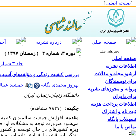
[
صفحه اصلی
]
بخش‌های اصلی
دوره ۳، شماره ۴ - ( زمستان ۱۳۹۷ )
صفحه اصلی
جلد ۳ شماره ۴ صفحات ۷۷-۶۷
اطلاعات نشریه
آرشیو مجله و مقالات
بررسی کیفیت زندگی و مؤلفه‌های آسیب 
برای نویسندگان
بهروز محمدی یگانه
،
جمشید عینال
پروانه و مجوزهای نشریه
دانشگاه زنجان،زنجان، ایران
برای داوران
اطلاعات پرداخت هزینه
چکیده:
(۷۸۲۷ مشاهده)
ثبت نام و اشتراک
مقدمه
: افزایش جمعیت سالمندان که به ع
تسهیلات پایگاه
می‌شود ضرورت توجه به مشکلات این قشر
تماس با ما
ویژه کشورهای در حال توسعه و کشورما
زندگی این قشر را افزایش داده است، هم