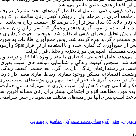
 این اقشار هدف تحقیق حاضر می‌باشد.
 رویکرد کیفی و کمی، شامل استفاده از گروه‌های بحث متمرکز در بخش
.
جامعه آماری 
از روش تحلیل محتوای کیفی استفاده شد.
.
همچنین جهت گردآوری داد
ق مستخرج گردید بهره گرفته شد. روش جمع آوری اطلاعات به صور
س از جمع آوری کد گذاری شده و با استفاده از نر افزار
Spss
و آزمون
ضریب همبستگی اسپیرمن مورد تجزیه و تحلیل قرار گرفت.
خته شد. سنجش کیفیت زندگی و شناسایی مولفه های آسیب پذیری ز
شی در زمینه ارتقای زندگی آنان می گردد بعد جسمی کیفیت زندگی س
عیت اقتصادی، مسکن ووجود بیماری ارتباط آماری معنی دار دارد
ل در تصمیم گیری تله فقر از جمله مهم‌ترین مؤلفه‌های آسیب پذیری 
اهکار اساسی جهت کاهش این آسیب پذیری ها می‌تواند شامل حمایت‌ها
وده مورد مطالعه، انزوای اجتماعی بیشتر برای زنان مساله آفرین اس
باعث آسیب‌پذیری آنها در زمینه‌های مختلف می‌شود. در چنین شرایطی
پذیری
،
فقر
،
گروه‌های بحث متمرکز
،
مناطق روستایی