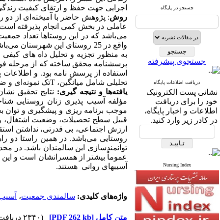
اجرایی جهت حفظ و ارتقای کیفیت زندگی
جستجو در پایگاه
روش
: پژوهش حاضر با آمیخته‌ای از دو
عاملی در بخش کمی انجام پذیرفته است
واقع در 25 روستای این شهرستان می‌باشد، با استفاده از نمونه گیری هدفدار و همگن 130 نفر از این زنان به عنوان نمونه انتخاب شدند
به منظور تجزیه و تحلیل داه های کیفی 
جستجوی پیشرفته
پرسشنامه محقق ساخته که از مرحله فو
استفاده از پرسش نامه بود. و اطلاعات پ
تحلیلی شامل میانگین،
T
تک نمونه‌ای و 
دریافت اطلاعات پایگاه
یافته‌ها و نتیجه گیری:
نشانی پست الکترونیک
مؤلفه آسیب پذیری زنان روستایی شنا
خود را برای دریافت
موجب برنامه ریزی و پیشگیری و توان بخ
اطلاعات و اخبار پایگاه،
قبیل سطح تحصیلات، وضعیت اشتغال، وض
در کادر زیر وارد کنید.
ارزش اجتماعی، بی قدرتی، نداشتن استقلا
روستایی می‌باشد. در همین راستا دو ر
توانمندسازی این سالمندان باشد. در محد
عموماً بیشتر از همسرانشان است و این 
Nursing Index
آسیبهای روانی هستند.
واژه‌های کلیدی:
سالمندی جمعیت
،
آسیب 
متن کامل
[PDF 262 kb]
(۲۳۴۰ دریافت)