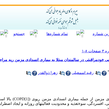
خودمراقبتی در سالمندان مبتلا به بیماری انسدادی مزمن ریه مراجع
،
رقیه اسمعیلی
،
زهرا ذوالقدر
 افسردگی، سوء­تغذیه و محدودیت فعالیت­های روزانه و ایجاد اضطراب­م
.