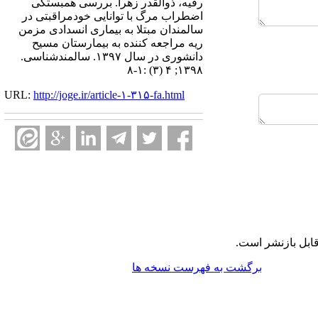
رقیه، ذوالقدر زهرا. بررسی همبستگی
اضطراب مرگ با توانایی خودمراقبتی در
سالمندان مبتلا به بیماری انسدادی مزمن
ریه مراجعه کننده به بیمارستان مسیح
دانشوری در سال ۱۳۹۷. سالمندشناسی.
۱۳۹۸; ۴ (۳) :۱-۸
URL:
http://joge.ir/article-۱-۳۱۵-fa.html
ابل بازنشر است.
برگشت به فهرست نسخه ها