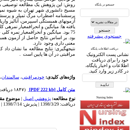
جستجو در پایگاه
مسیح دانشوری شهر تهران به شیوه نمو
آزمون­های همبستگی اسیپرمن، آنالیز وار
جستجوی پیشرفته
معنی داری وجود دارد.
دریافت اطلاعات پایگاه
مراقبتی در آن ها پایین است .
نشانی پست الکترونیک
خود را برای دریافت
اطلاعات و اخبار پایگاه،
در کادر زیر وارد کنید.
واژه‌های کلیدی:
خود­مراقبتی
،
سالمندان
،
متن کامل
[PDF 222 kb]
(۱۸۴۷ دریافت)
Nursing Index
نوع مطالعه:
پژوهشي اصیل
|
موضوع مقا
دریافت: 1398/3/29 | پذیرش: 1398/7/14 | انتشار: 1398/7/10