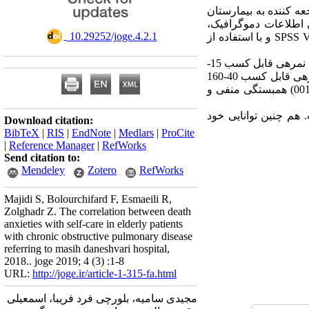
لعه توصیفی همبستگی می باشد که با همکاری 128 سالمند دارای بیمار COPD مراجعه کننده به بیمارستان
 اطلاعات دموگرافیک،
‎ 10.29252/joge.4.2.1
پرسشنامه اضطراب مرگ تمپلر و پرسشنامه خود­مراقبتی سالمندان بود. تجزیه تجلیل داده ها در نرم افزار SPSS V.16 و با استفاده از
یافته­ ها: میانگین و انحراف­معیار نمره­ی کلی اضطراب مرگ در بیماران زن و مرد سالمند 3/8±09/60 از محدوده­ی نمره­ی قابل کسب 15-
75 بود. میانگین و انحراف­معیار نمره کلی خودمراقبتی در بیماران زن و مرد سالمند 85/4±89/94 از محدوده­ی نمره­ی قابل کسب 40-160
بود. بر اساس نتایج حاصل از آزمون همبستگی اسیپرمن، بین اضطراب مرگ و خود مراقبتی (001/0p=، 590/0-= r) همبستگی منفی و
اد که میزان اضطراب مرگ درسالمندان مبتلا به بیماری COPD بالا است. هم چنین توانایی خود
Download citation:
BibTeX
|
RIS
|
EndNote
|
Medlars
|
ProCite
|
Reference Manager
|
RefWorks
Send citation to:
Mendeley
Zotero
RefWorks
Majidi S, Bolourchifard F, Esmaeili R,
Zolghadr Z. The correlation between death
anxieties with self-care in elderly patients
with chronic obstructive pulmonary disease
referring to masih daneshvari hospital,
2018.. joge 2019; 4 (3) :1-8
URL:
http://joge.ir/article-1-315-fa.html
مجیدی سامیه، بلورچی فرد فریبا، اسمعیلی