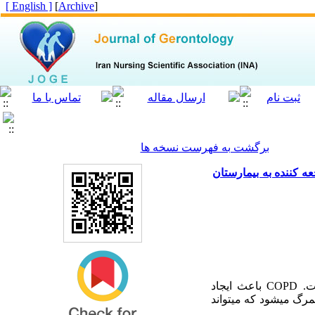
[ English ]
]
Archive
[
برگشت به فهرست نسخه ها
ه کننده به بیمارستان
مقدمه: در افراد سالمند شیوع بیماری­های مزمن از جمله بیماری انسدادی مزمن ریوی (COPD[1]) بالا است. COPD باعث ایجاد
رگ می­شود که می­تواند