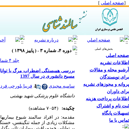
[
صفحه اصلی
]
بخش‌های اصلی
دوره ۴، شماره ۳ - ( پاییز ۱۳۹۸ )
صفحه اصلی
جلد ۴ شماره ۳ صفحات ۸-۱
اطلاعات نشریه
آرشیو مجله و مقالات
بررسی همبستگی اضطراب مرگ با توانایی 
مسیح دانشوری در سال 1397
برای نویسندگان
پروانه و مجوزهای نشریه
*
سامیه مجیدی
،
فریبا بلورچی فرد
برای داوران
دانشگاه علوم پزشکی شهید بهشتی
اطلاعات پرداخت هزینه
ثبت نام و اشتراک
چکیده:
(۷۰۵۴ مشاهده)
تسهیلات پایگاه
تماس با ما
مشکلات زیادی از جمله تنگی­نفس، خستگی،
بر توانایی خود­مراقبتی بیماران تاثیر بگذارد