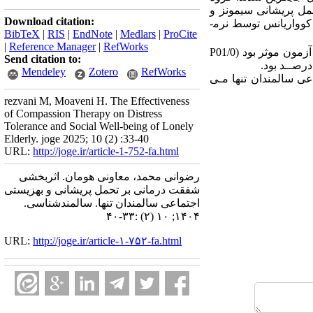
مل پریشانی سیمونز و
Download citation:
رد) و تحلیل کوواریانس توسط نرم­
BibTeX
|
RIS
|
EndNote
|
Medlars
|
ProCite
|
Reference Manager
|
RefWorks
زمون موثر بود
(01/0
P
Send citation to:
Mendeley
Zotero
RefWorks
ی سالمندان تنها
مـی
rezvani M, Moaveni H. The Effectiveness
of Compassion Therapy on Distress
Tolerance and Social Well-being of Lonely
Elderly. joge 2025; 10 (2) :33-40
URL:
http://joge.ir/article-1-752-fa.html
رضوانی محمد، معاونی هومان. اثربخشی
شفقت ‌درمانی بر تحمل پریشانی و بهزیستی
اجتماعی سالمندان تنها. سالمندشناسی.
۱۴۰۴; ۱۰ (۲) :۳۳-۴۰
URL:
http://joge.ir/article-۱-۷۵۲-fa.html