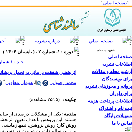
[
صفحه اصلی
]
بخش‌های اصلی
دوره ۱۰، شماره ۲ - ( تابستان ۱۴۰۴ )
صفحه اصلی
جلد ۱۰ شماره ۲ صفحات ۴۰-۳۳
اطلاعات نشریه
آرشیو مجله و مقالات
اثربخشی شفقت ‌درمانی بر تحمل پریشانی
برای نویسندگان
*
محمد رضوانی
،
هومان معاونی
پروانه و مجوزهای نشریه
برای داوران
چکیده:
(۳۵۱۵ مشاهده)
اطلاعات پرداخت هزینه
ثبت نام و اشتراک
مقدمه:
یکی از مشکلات درصدی از سالمند
تسهیلات پایگاه
هستند. این پژوهش با هدف تعیین اثربخش
تماس با ما
روش کار:
روش پژوهش، نیمه­آزمایشی با 