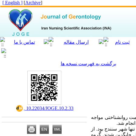
[ English ]
]
Archive
[
برگشت به فهرست نسخه ها
‎ 10.22034/JOGE.10.2.33
مت روانشناختی مواجه
نجام شد.
ها شهر سنندج بود. از
ایش و کنترل جایگزین شدند. گروه