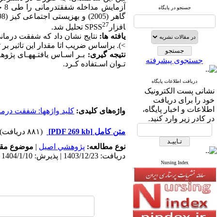
آزمایش مداخله شفقت­درمانی را
طی 8 جلسه 90
جستجو در پایگاه
27
افزار
SPSS
تحلیل شد.
یافته ­ها:
نتایج نشان داد که
شفقت درمانی 
<
).
براساس ضریب اتا مقدار این تاثیر بر تحمل پریشانی سالمندان تنها 6
نتیجه­ گیری:
بـر اسـاس یافتـه­هـای پژو
جستجوی پیشرفته
تـوان اسـتفاده کـرد
.
دریافت اطلاعات پایگاه
نشانی پست الکترونیک
خود را برای دریافت
اطلاعات و اخبار پایگاه،
واژه‌های کلیدی:
کلید واژه­ها: شفقت درما
در کادر زیر وارد کنید.
متن کامل
[PDF 269 kb]
(۸۸۱ دریافت)
نوع مطالعه:
پژوهشي اصیل
|
موضوع مقا
دریافت: 1403/12/23 | پذیرش: 1404/1/10 | انتشار: 1404/1/10
Nursing Index