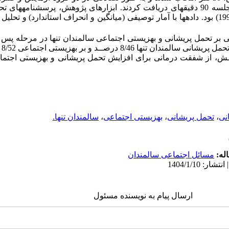
دقیقه­ای دریافت کردند. ابزارهای پژوهش، پرسشنامه­های تح
گاهر (2005) و بهزیستی اجتماعی کیز (1998) بود. داده­ها با آمار توصیفی (میانگین و انحراف استاندا
بر تحمل پریشانی و بهزیستی اجتماعی سالمندان تنها
در مرحله پس آ
8/4 درصــد و بر بهزیستی اجتماعی 8/52 درصــد بود.
هـش، از
شفقت درمانی برای افزایش تحمل پریشانی و بهزیستی اجتماع
نی
،
تحمل پریشانی
،
بهزیستی اجتماعی
،
سالمندان تنها.
له:
مسائل اجتماعی سالمندان
ارسال پیام به نویسنده مسئول