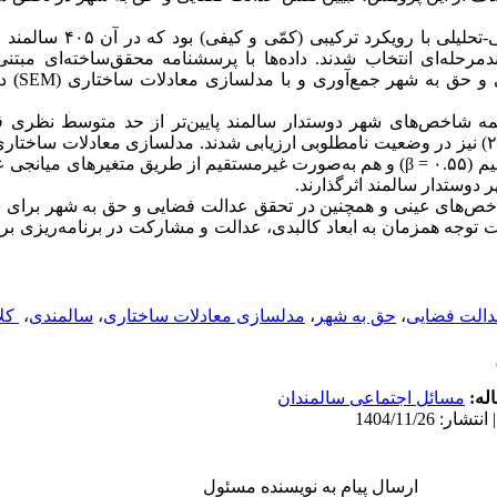
مرحله‌ای انتخاب شدند. داده‌ها با پرسشنامه محقق‌ساخته‌ای مبت
و حق به شهر جمع‌آوری و با مدلسازی معادلات ساختاری (
SEM
) د
همه شاخص‌های شهر دوستدار سالمند پایین‌تر از حد متوسط نظری ق
عدالت فضایی (۲.۲۷) و حق به شهر (۲.۲۰) نیز در وضعیت نامطلوبی ارزیابی شدند. مدلسازی معادل
۰. =
β
) و هم به‌صورت غیرمستقیم از طریق متغیرهای میانجی عدالت 
 دوستدار سالمند اثرگذارند.
خص‌های عینی و همچنین در تحقق عدالت فضایی و حق به شهر برای سا
وجه همزمان به ابعاد کالبدی، عدالت و مشارکت در برنامه‌ریزی برا
الت فضایی
،
حق به شهر
،
مدلسازی معادلات ساختاری
،
سالمندی
،
‌ ک
له:
مسائل اجتماعی سالمندان
ارسال پیام به نویسنده مسئول