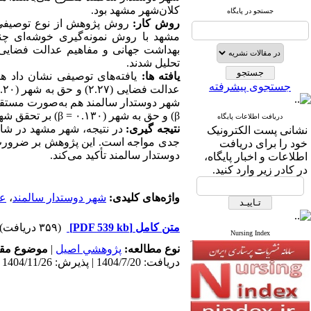
کلان‌شهر مشهد بود.
جستجو در پایگاه
روش کار:
مشهد با روش نمونه‌گیری خوشه‌ای چند
بهداشت جهانی و مفاهیم عدالت فضایی 
تحلیل شدند.
یافته ها:
یافته‌های توصیفی نشان داد 
جستجوی پیشرفته
شهر دوستدار سالمند هم به‌صورت مستقیم (۵۵
β
) و حق به شهر (۰.۱۳۰ =
β
) بر تحقق شهر
دریافت اطلاعات پایگاه
نتیجه گیری:
در نتیجه، شهر مشهد در شا
نشانی پست الکترونیک
جدی مواجه است. این پژوهش بر ضرورت ت
خود را برای دریافت
دوستدار سالمند تأکید می‌کند.
اطلاعات و اخبار پایگاه،
در کادر زیر وارد کنید.
واژه‌های کلیدی:
شهر دوستدار سالمند
،
عد
متن کامل
[PDF 539 kb]
(۳۵۹ دریافت)
Nursing Index
نوع مطالعه:
پژوهشي اصیل
|
موضوع مقا
دریافت: 1404/7/20 | پذیرش: 1404/11/26 | انتشار: 1404/11/26