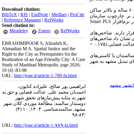
Download citation:
روش پژوهش از نوع توصیفی-تحلیلی با رویکرد ترکیبی (کمّی و کیفی) بود که در آن ۴۰۵ سالمند ۶۰ ساله و بالاتر ساکن
BibTeX
|
RIS
|
EndNote
|
Medlars
|
ProCite
نی بر چارچوب سازمان
|
Reference Manager
|
RefWorks
ر نرم‌افزار
Smart PLS
Send citation to:
Mendeley
Zotero
RefWorks
رار دارند. شاخص‌های
ات ساختاری نشان داد شاخص‌های
EBRAHIMIPOOR S, Alizadeh K,
فضایی (۰.۱۷۵ =
Ahmadian M A. Spatial Justice and the
Right to the City as Prerequisites for the
لمندان با کاستی‌های
Realization of an Age-Friendly City: A Case
ی تبدیل مشهد به شهر
Study of Mashhad Metropolis. joge 2026;
10 (4) :83-98
URL:
http://joge.ir/article-1-789-fa.html
لانشهر مشهد
ابراهیمی پور صالح، علیزاده کتایون،
احمدیان محمد علی. عدالت فضایی و حق به
شهر به مثابه پیش‌نیازهای تحقق شهر
دوستدار سالمند: مطالعۀ موردی کلان ‌شهر
مشهد. سالمندشناسی. ۱۴۰۴; ۱۰ (۴)
:۸۳-۹۸
URL:
http://joge.ir/article-۱-۷۸۹-fa.html