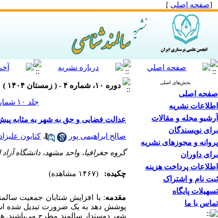
[
صفحه اصلی
]
بخش‌های اصلی
دوره ۱۰، شماره ۴ - ( زمستان ۱۴۰۴ )
صفحه اصلی
جلد ۱۰ شماره ۴ صفحات ۹۸-۸۳
اطلاعات نشریه
آرشیو مجله و مقالات
عدالت فضایی و حق به شهر به مثابه پیش
برای نویسندگان
صالح ابراهیمی پور
،
کتایون علیزاد
پروانه و مجوزهای نشریه
گروه جغرافیا، واحد مشهد، دانشگاه آزاد 
برای داوران
اطلاعات پرداخت هزینه
چکیده:
(۱۴۶۷ مشاهده)
ثبت نام و اشتراک
تسهیلات پایگاه
مقدمه
:
با افزایش شتابان جمعیت سالمند
تماس با ما
پوشش دهد به یک ضرورت تبدیل شده است
شهر دوستدار سالمند مطرح می‌باشند.
هد