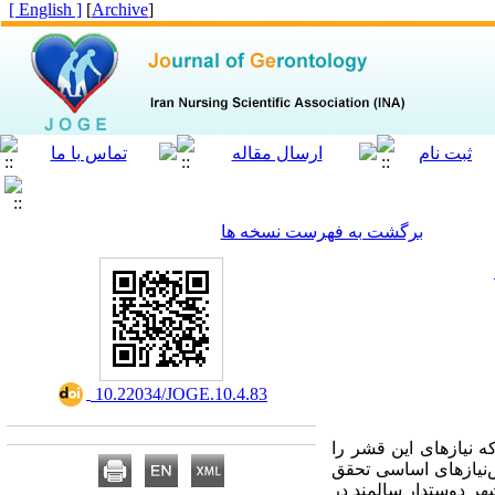
[ English ]
]
Archive
[
برگشت به فهرست نسخه ها
‎ 10.22034/JOGE.10.4.83
ه نیازهای این قشر را
‌نیازهای اساسی تحقق
ر دوستدار سالمند در