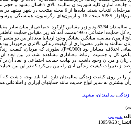
همچنین جهت تجزیه ‌و تحلیل داده‌ها از نرم‌افزار SPSS نسخه 16 و آزمون‌های رگرس
یافته‌ها: میانگین ‌نمره‌ ی ‌کل‌ کیفیت زندگی سالمندان 52/64بود و زیر مقیاس کارکرد ‌اجتماعی
تایج آزمون مقایسه میانگین نشانگر وجود ارتباط معنادار بین دو متغی
بین ابعاد کیفیت زندگی، تنها در بعد جسمانی اختلاف معنادار بود (0/000=P)
ماعی کل و جنسیت ارتباط معناداری مشاهده نشد، در بین ابعاد آن ن
تی تفاوت معناداری (0/000=P) بین زنان و مردان وجود داشت. در نهایت حمایت اجتماعی و ابعا
ر معناداری داشت و به ‌طورکلی 35 درصد از تغییرات کیفیت زندگی آنان را تبیین می‌کرد که در این 
ر را بر روی کیفیت زندگی سالمندان دارد، اما باید توجه داشت که آ
 بیشتری به سایر انواع حمایت مانند حمایتهای ابزاری و اطلاعاتی هم نی
زندگی
،
سالمندان
،
مشهد.
له:
عمومى