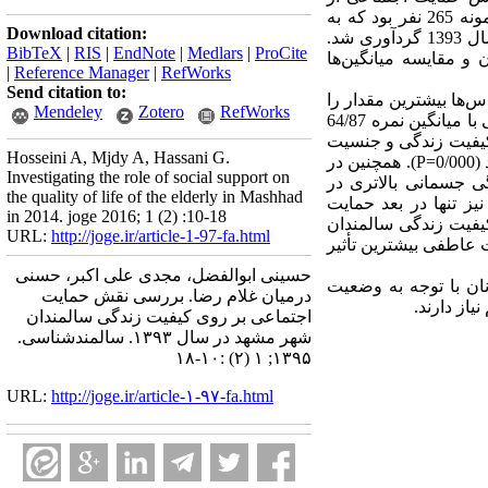
پرسشنامه استاندارد Philips استفاده ‌شد. جامعه آماری کلیه شهروندان سالمند بالای 65سال مشهد و حجم نمونه 265 نفر بود که به
Download citation:
روش نمونه‌گیری‌ طبقه‌ای خوشه‌ای چند مرحله‌ای انتخاب شدند. داده‌ها از 9 محله منتخب در شهر مشهد در سال 1393 گردآوری ‌شد.
BibTeX
|
RIS
|
EndNote
|
Medlars
|
ProCite
یون، همبستگی پیرسون و مقایسه میانگین‌ها
|
Reference Manager
|
RefWorks
Send citation to:
 از میان سایر مقیاس‌ها بیشترین مقدار را
Mendeley
Zotero
RefWorks
به خود اختصاص داد. همچنین میانگین نمره کل حمایت اجتماعی 49/65بدست آمد که زیر مقیاس حمایت‌ عاطفی با میانگین نمره 64/87
ر کیفیت زندگی و جنسیت
Hosseini A, Mjdy A, Hassani G.
بود. بطوری که مردان سالمند نسبت به زنان سالمند به طرز معنی‌داری از کیفیت زندگی بالاتری برخوردار بودند (0/000=P). همچنین در
Investigating the role of social support on
. بطوری که مردان، کیفیت زندگی جسمانی بالاتری در
the quality of life of the elderly in Mashhad
یز تنها در بعد حمایت
in 2014. joge 2016; 1 (2) :10-18
د آن بر کیفیت زندگی سالمندان
URL:
http://joge.ir/article-1-97-fa.html
‌بین حمایت عاطفی بیشترین تأثیر
حسینی ابوالفضل، مجدی علی اکبر، حسنی
نان با توجه به وضعیت
درمیان غلام رضا. بررسی نقش حمایت
از دارند.
اجتماعی بر روی کیفیت زندگی سالمندان
شهر مشهد در سال ۱۳۹۳. سالمندشناسی.
۱۳۹۵; ۱ (۲) :۱۰-۱۸
URL:
http://joge.ir/article-۱-۹۷-fa.html