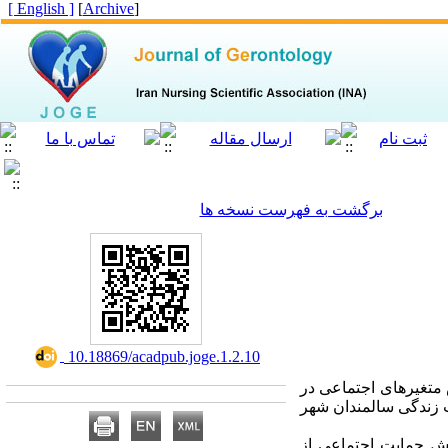
[ English ]
]
Archive
[
برگشت به فهرست نسخه ها
‎ 10.18869/acadpub.joge.1.2.10
متغیرهای اجتماعی در
ت زندگی سالمندان شهر
 کیفیت زندگی از پرسشنامه استاندارد SF36 و جهت سنجش حمایت اجتماعی از