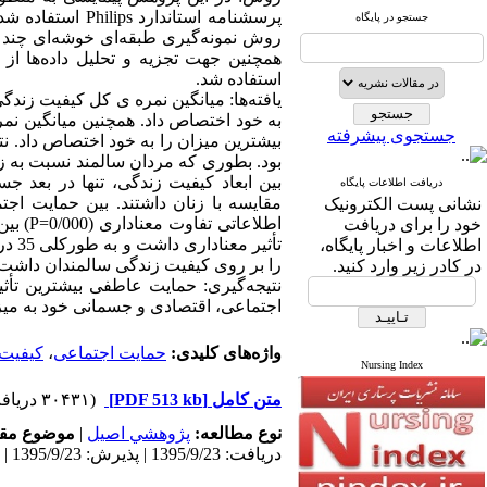
جستجو در پایگاه
استفاده‌ شد.
جستجوی پیشرفته
بیشترین میزان را به خود اختصاص داد. ن
دریافت اطلاعات پایگاه
مقایسه با زنان داشتند. بین حمایت اجت
نشانی پست الکترونیک
اطلاعا
خود را برای دریافت
تأثی
اطلاعات و اخبار پایگاه،
را بر روی کیفیت زندگی سالمندان داشت.
در کادر زیر وارد کنید.
نتیجه‌گیری: حمایت عاطفی بیشترین تأثی
اجتماعی، اقتصادی و جسمانی خود به میزان
واژه‌های کلیدی:
حمایت اجتماعی
،
کیفیت 
Nursing Index
متن کامل
[PDF 513 kb]
(۳۰۴۳۱ دریافت)
نوع مطالعه:
پژوهشي اصیل
|
موضوع مقا
دریافت: 1395/9/23 | پذیرش: 1395/9/23 | انتشار: 1395/9/23