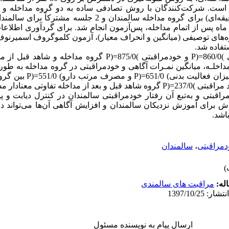
 در سال 1396 انجام‌شده است. شرکت‌کنندگان با روش تصادفی ساده به دو گروه مداخ
وش مستقیم و غیرمستقیم برگزار و 2 ماه پس از اتمام مداخله، پس‌آزمون انجام شد. برای گردآ
یافته‌ها: با مقایسه میانگین نمرات آگاهی )860/0=(P و خودمراقبتی )875/0=
مداخلـه، میانگین نمـرات آگاهی و خودمراقبتی در گروه مداخله به طور 
کنترل بود) 001/0(P<. بعد از مداخ
اقبتی و به‌تبع آن رفتار خودمراقبتی سالمندان در کنترل دیابت و 
ش برای آموزش نزدیکان سالمندان و افزایش آگاهی آن‌ها می‌تواند د
اشد.
مراقبتی
،
سالمندان
له:
مراقبت های سالمندی
ارسال پیام به نویسنده مسئول