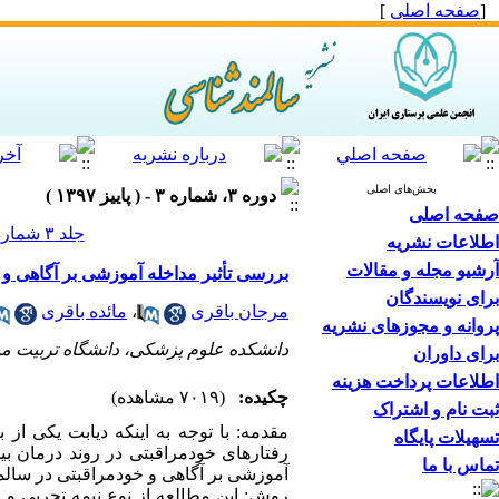
[
صفحه اصلی
]
بخش‌های اصلی
دوره ۳، شماره ۳ - ( پاییز ۱۳۹۷ )
صفحه اصلی
جلد ۳ شماره ۳ صفحات ۳۰-۲۱
اطلاعات نشریه
آرشیو مجله و مقالات
بررسی تأثیر مداخله آموزشی بر آگاهی و خو
برای نویسندگان
مرجان باقری
،
مائده باقری
پروانه و مجوزهای نشریه
دانشکده علوم پزشکی، دانشگاه تربیت مد
برای داوران
اطلاعات پرداخت هزینه
چکیده:
(۷۰۱۹ مشاهده)
ثبت نام و اشتراک
مقدمه: با توجه به اینکه دیابت یکی از
تسهیلات پایگاه
رفتارهای خودمراقبتی در روند درمان بیم
تماس با ما
آموزشی بر آگاهی و خودمراقبتی در سالمندان مبتلا به دیابت نوع 2