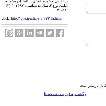
بر آگاهی و خودمراقبتی سالمندان مبتلا به
دیابت نوع ۲. سالمندشناسی. ۱۳۹۷; ۳ (۳)
:۲۱-۳۰
URL:
http://joge.ir/article-۱-۲۲۲-fa.html
ابل بازنشر است.
برگشت به فهرست نسخه ها