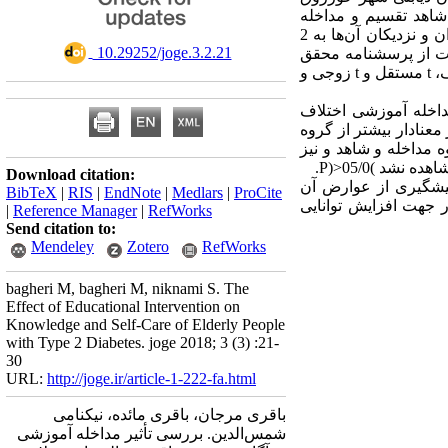
له و شاهد تقسیم و مداخله
آموزشی طراحی‌شده در 3 جلسه (45 دقیقه‌ای) برای گروه مداخله سالمندان و 2 جلسه مشترکاً برای سالمندان و نزدیکان آن‌ها به 2
‎ 10.29252/joge.3.2.21
وری اطلاعات از پرسشنامه محقق
ساخته و برای تجزیه‌وتحلیل داده‏ها از آماره‌های توصیفی (میانگین و انحراف معیار)، آزمون کلموگروف اسمیرنوف، t مستقل و t زوجی و
(P گروه مداخله و شاهد قبل از مداخله آموزشی اختلاف
معنادار بیشتر از گروه
له در میزان فعالیت بدنی) 651/0=(P و مصرف مرتب دارو) 551/0=(P بین گروه مداخله و شاهد و نیز
Download citation:
پیشگیری از عوارض آن
BibTeX
|
RIS
|
EndNote
|
Medlars
|
ProCite
ر جهت افزایش توانایی
|
Reference Manager
|
RefWorks
Send citation to:
Mendeley
Zotero
RefWorks
bagheri M, bagheri M, niknami S. The
Effect of Educational Intervention on
Knowledge and Self-Care of Elderly People
with Type 2 Diabetes. joge 2018; 3 (3) :21-
30
URL:
http://joge.ir/article-1-222-fa.html
باقری مرجان، باقری مائده، نیکنامی
شمس‌الدین. بررسی تأثیر مداخله آموزشی