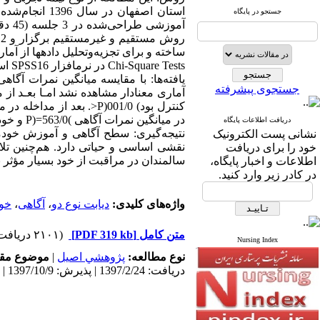
استان اصفهان
جستجو در پایگاه
ر
Chi-Square Tests در نرم‏افزار SPSS16 استفاده شد.
جستجوی پیشرفته
آماری معنادار مشاهده نشد امـا بعـد از 
در میانگین نمرات آگاهی )563/0=(P و خود مراقبتی )237/0=(P گروه شاهد قبل و بعد از مداخله تفاوتی معنادار مشاهده نشد )05/0<(P.
دریافت اطلاعات پایگاه
نتیجه‌گیری: سطح آگاهی و آموزش خودمر
نشانی پست الکترونیک
نقشی اساسی و حیاتی دارد. هم‌چنین تلا
خود را برای دریافت
سالمندان در مراقبت از خود بسیار مؤثر ب
اطلاعات و اخبار پایگاه،
در کادر زیر وارد کنید.
واژه‌های کلیدی:
دیابت نوع دو
،
آگاهی
،
خود
متن کامل
[PDF 319 kb]
(۲۱۰۱ دریافت)
Nursing Index
نوع مطالعه:
پژوهشي اصیل
|
موضوع مقا
دریافت: 1397/2/24 | پذیرش: 1397/10/9 | انتشار: 1397/10/25