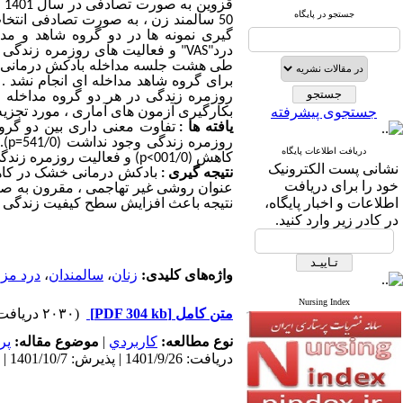
جستجو در پایگاه
50 سالمند زن ، به صورت تصادفی انتخ
گیری نمونه ها در دو گروه شاهد و مد
درد
"VAS"
و فعالیت های روزمره زندگی
طی هشت جلسه مداخله بادکش درمانی خشک با استفاده از 3 بادکش، 
برای گروه شاهد مداخله ای انجام نشد .
روزمره زندگی در هر دو گروه مداخله و
جستجوی پیشرفته
بکارگیری آزمون های آماری ، مورد تجزیه
یافته ها :
تفاوت معنی داری بین دو گروه 
روزمره زندگی وجود نداشت (541/0
p=
).
دریافت اطلاعات پایگاه
کاهش (001/0
p<
) و فعالیت روزمره زندگی 
نشانی پست الکترونیک
نتیجه گیری :
بادکش درمانی خشک در کاهش
خود را برای دریافت
عنوان روشی غیر تهاجمی ، مقرون به صر
اطلاعات و اخبار پایگاه،
نتیجه باعث افزایش سطح کیفیت زندگی د
در کادر زیر وارد کنید.
واژه‌های کلیدی:
زنان
،
سالمندان
،
درد مزم
Nursing Index
متن کامل
[PDF 304 kb]
(۲۰۳۰ دریافت)
نوع مطالعه:
كاربردي
|
موضوع مقاله:
پر
دریافت: 1401/9/26 | پذیرش: 1401/10/7 | انتشار: 1401/12/10