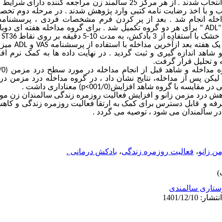
قزوین به صورت تصادفی در سال 1401 انتخاب شدند . از هر مرکز 25 سالمند زن مراج
اب و با اخذ رضایت نامه کتبی وارد پژوهش شدند . در مرحله دوم تخ
اخله انجام شد . بعد از پر کردن فرم مشخصات فردی ، پرسشنامه
" ADL"
برای هر دو گروه تکمیل شد . برای گروه مداخله
هفته ای دوبا
به مدت 10-5 دقیقه بر روی نقاط
, ST36
یک هفته بعد ازآخرین مداخله با استفاده از پرسشنامه
VAS
و
ADL
میزا
 شاهد اندازه گیری و ثبت گردید
.
در نهایت داده ها به کمک نرم اف
 و تحلیل قرار گرفت.
مداخله و شاهد قبل از انجام مداخله در مورد سطح درد مزمن (11/0
 لیکن پس از مداخله، نتایج نشان داد ، در گروه مداخله درد مزمن در
در مقایسه با گروه شاهد افزایش(001/0
p<
) معناداری داشت .
 درد مزمن زانو و افزایش فعالیت روزمره زندگی سالمندان زن موثر
فه و قابل دسترس برای کمک به ارتقا فعالیت روزمره زندگی و کاهش
ر سالمندان می شود ، توصیه می گردد .
ن زانو
،
فعالیت روزمره زندگی
،
بادکش درمانی .
ستاری سالمندی