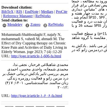
عه کننده دارای شرایط ورود به مطالعه ، جمعا
صیص تصادفی برای قرار
Download citation:
 های
"
مقیاس دیداری
BibTeX
|
RIS
|
EndNote
|
Medlars
|
ProCite
ر به مدت چهار هفته و
|
Reference Manager
|
RefWorks
SP10 , SP9 
انجام شد
.
Send citation to:
ن شدت درد و فعالیت
Mendeley
Zotero
RefWorks
زار
SPSS
نسخه 26 و با
p=
) و سطح فعالیت
Mohammadi-Shahboulaghi F, najafy N,
 مقایسه با گروه شاهد
mohammadi S, vahedi M, ahmadi M. The
Effect of Dry Cupping therapy on Chronic
 می باشد . بادکش به
Knee Pain and Activities of Daily Living in
 دردمزمن زانو که در
Elderly Woman. joge 2023; 7 (4) :12-20
URL:
http://joge.ir/article-1-606-fa.html
محمدی شاهبلاغی فرحناز، نجفی ندا،
محمدی شمعانه، واحدی محسن، احمدی
مریم. بررسی تاثیر بادکش درمانی خشک بر
درد مزمن زانو و فعالیت روزمره زندگی
زنان سالمند. سالمندشناسی. ۱۴۰۱; ۷ (۴)
:۱۲-۲۰
URL:
http://joge.ir/article-۱-۶۰۶-fa.html