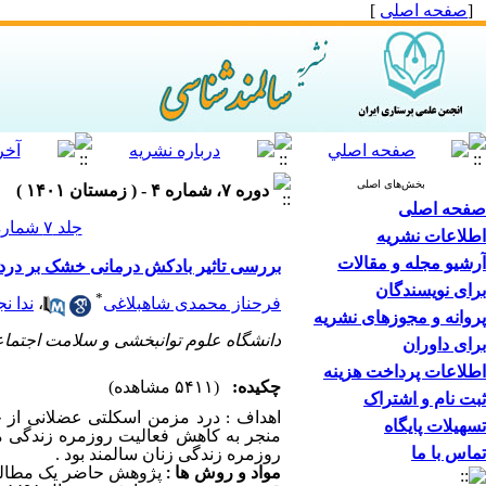
[
صفحه اصلی
]
بخش‌های اصلی
دوره ۷، شماره ۴ - ( زمستان ۱۴۰۱ )
صفحه اصلی
جلد ۷ شماره ۴ صفحات ۲۰-۱۲
اطلاعات نشریه
آرشیو مجله و مقالات
بررسی تاثیر بادکش درمانی خشک بر درد 
برای نویسندگان
*
فرحناز محمدی شاهبلاغی
،
ندا ن
پروانه و مجوزهای نشریه
دانشگاه علوم توانبخشی و سلامت اجتما
برای داوران
اطلاعات پرداخت هزینه
چکیده:
(۵۴۱۱ مشاهده)
ثبت نام و اشتراک
اهداف : درد مزمن اسکلتی عضلانی از 
تسهیلات پایگاه
منجر به کاهش فعالیت روزمره زندگی می
تماس با ما
روزمره زندگی زنان سالمند بود .
مواد و روش ها :
پژوهش حاضر یک مطالعه 