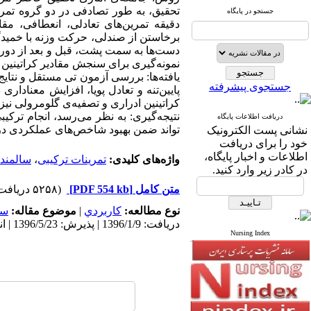
جستجو در پایگاه
نمونه‌گیری برای سنجش مقادیر کراتینین
یافته‌ها: بررسی آزمون تی مستقل و نتایج
جستجوی پیشرفته
کراتینین ادراری و تصفیه‌ی گلومرولی نیز افزایش معناداری داشت (05/0 
دریافت اطلاعات پایگاه
تواند ضمن بهبود شاخص‌های عملکردی در 
نشانی پست الکترونیک
خود را برای دریافت
اطلاعات و اخبار پایگاه،
واژه‌های کلیدی:
تمرینات ترکیبی
،
سالمند
در کادر زیر وارد کنید.
متن کامل
[PDF 554 kb]
(۵۲۵۸ دریافت)
نوع مطالعه:
كاربردي
|
موضوع مقاله:
سا
دریافت: 1396/1/9 | پذیرش: 1396/5/23 | انتشار: 1396/7/4
Nursing Index