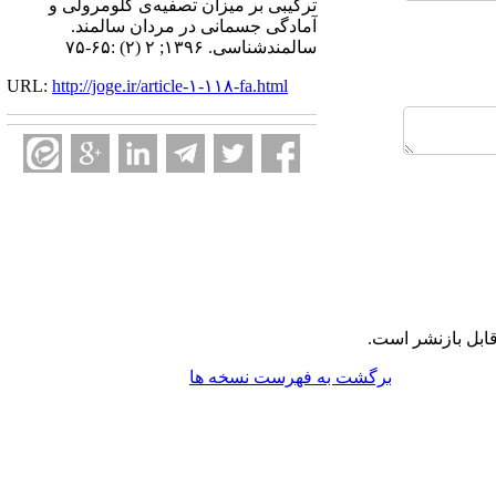
ترکیبی بر میزان تصفیه‌ی گلومرولی و
آمادگی جسمانی در مردان سالمند.
سالمندشناسی. ۱۳۹۶; ۲ (۲) :۶۵-۷۵
URL:
http://joge.ir/article-۱-۱۱۸-fa.html
ابل بازنشر است.
برگشت به فهرست نسخه ها