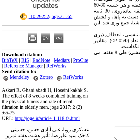
تحقیق، به طور تصادفی در دو گروه تمرینی و کنترل قرار گرفتند. دوره‌ی تمرینی شامل 8 هفته، 4 جلسه در هفته و هر جلسه 80-60
دقیقه تمرین‌های تعادلی، انعطافی، مقاومتی و استقامتی انجام گرفت. آزمون‌های عملکردی شامل 6 دقیقه پیاده‌روی، 30 ثانیه
‎ 10.29252/joge.2.1.65
دلی و رساندن دست به پاها، و کشش
ته و نمونه‌ی خونی در حالت ناشتا، جمع‌آوری شد. این
- تنفسی، انعطاف‌پذیری
پایین‌تنه و تعادل پویا، افزایش معناداری داشت (05/0 P<). اما انعطاف‌پذیری عضلانی پایین تنه تغییری را نشان نداد (05/0 P>). مقادیر
نتیجه‌گیری: به نظر می‌رسد، انجام ترکیبی از تمرین‌های ورزشی (تعادلی، انعطافی، مقاومتی و استقامتی - کششی) طی 8 هفته، می
Download citation:
BibTeX
|
RIS
|
EndNote
|
Medlars
|
ProCite
|
Reference Manager
|
RefWorks
Send citation to:
Mendeley
Zotero
RefWorks
Askari R, Ghani abadi H, Hoseini kakhk S.
The effect of 8 weeks combined training on
the physical fitness and rate of renal
filtration in elderly men. joge 2017; 2 (2)
:65-75
URL:
http://joge.ir/article-1-118-fa.html
عسکری رویا، غنی آبادی حسن، حسینی
کاخک سید علیرضا. تأثیر هشت هفته تمرین