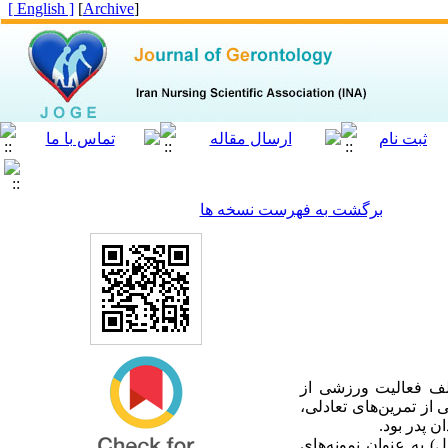
[ English ]
]
Archive
[
برگشت به فهرست نسخه ها
تلف فعالیت ورزشی از
تی است. هدف از مطالعه‌ی حاضر بررسی تأثیر 8 هفته ترکیبی از تمرین‌های تعادلی،
 پدر بود.
ری تحقیق حاضر مردان سالمند ساکن در مرکز سالمندان پدر بود. 26 سالمند (80-65 سال) به عنوان نمونه‌های