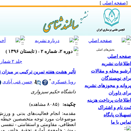
[
صفحه اصلی
]
بخش‌های اصلی
دوره ۲، شماره ۲ - ( تابستان ۱۳۹۶ )
صفحه اصلی
جلد ۲ شماره ۲ صفحات ۷۵-۶۵
اطلاعات نشریه
آرشیو مجله و مقالات
تأثیر هشت هفته تمرین ترکیبی بر میزان
برای نویسندگان
*
رویا عسکری
،
حسن غنی آبادی
پروانه و مجوزهای نشریه
دانشگاه حکیم سیزواری
برای داوران
اطلاعات پرداخت هزینه
چکیده:
(۸۰۸۵ مشاهده)
ثبت نام و اشتراک
مقدمه: انجام فعالیت‌های بدنی و ورز
تسهیلات پایگاه
تماس با ما
انعطافی، مقاومتی و استقامتی - تنفسی ب