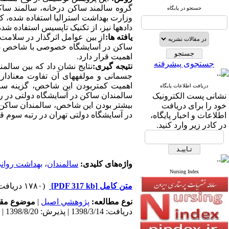
گروه سالمند ساکن درخانه، سالمند ساک
جستجو در پایگاه
داده­ها نیز، از تکنیک تاپسیس استفاده شد
یافته­ ها:
از بین عوامل اثرگذار در سلام
ساکن در آسایشگاه خصوصی با شاخص
3
اهمیت قرار دارد.
جستجوی پیشرفته
نتیجه­ گیری:
نتایج نشان داد که بین سال
جسمانی و مولفه­های آن تفاوت معنادار
اهمیت کمتربودن این شاخص، گزینه سال
دریافت اطلاعات پایگاه
سالمندان ساکن در آسایشگاه دولتی در رت
نشانی پست الکترونیک
بیشتر بودن این شاخص، سالمندان ساکن 
خود را برای دریافت
در آسایشگاه دولتی تهران در رتبه سوم قر
اطلاعات و اخبار پایگاه،
در کادر زیر وارد کنید.
واژه‌های کلیدی:
سالمندان
،
بهداشت روان
Nursing Index
متن کامل
[PDF 317 kb]
(۱۷۸۰ دریافت)
نوع مطالعه:
پژوهشي اصیل
|
موضوع مقا
دریافت: 1398/3/14 | پذیرش: 1398/8/20 | انتشار: 1398/5/24