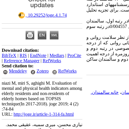
شنامه­های استاندارد
آن توسط علیزاده و همکاران(۲۰۰۸) به اثبات رسیده است. برای تجزیه تحلیل
‎ 10.29252/joge.4.1.74
در رتبه اول، سالمندان
0/004557
در رتبه سوم
از نظر سلامت روانی و
نی روانی که از درجه
خصوصی در رتبه دوم و
Download citation:
روزمره از درجه اهمیت
BibTeX
|
RIS
|
EndNote
|
Medlars
|
ProCite
دوم و سالمندان ساکن
|
Reference Manager
|
RefWorks
Send citation to:
Mendeley
Zotero
RefWorks
niazi M, miri S, aghighi M. Evaluation of
mental and physical health indicators among
سان
،
خانه سالمندان.
elderly residents and non-residents of
elderly homes based on TOPSIS
technique(In 2017-2018). joge 2019; 4 (2)
:74-84
URL:
http://joge.ir/article-1-314-fa.html
نیازی محسن، میری سمیه، عقیقی محمد.