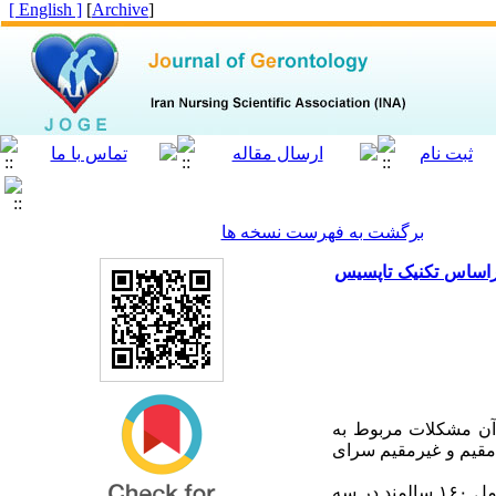
[ English ]
]
Archive
[
برگشت به فهرست نسخه ها
راساس تکنیک تاپسیس
 آن مشکلات مربوط به
 مقیم و غیرمقیم سرای
جامعه­ آماریپژوهش شامل ۱۶۰ سالمند در سه