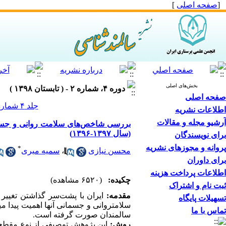
[
صفحه اصلی
]
بخش‌های اصلی
دوره ۴، شماره ۲ - ( تابستان ۱۳۹۸ )
صفحه اصلی
جلد ۴ شماره ۲ صفحات ۸۴-۷۴
اطلاعات نشریه
آرشیو مجله و مقالات
بررسی شاخص‌های سلامت روانی و جسما
(سال ۱۳۹۷-۱۳۹۶)
برای نویسندگان
پروانه و مجوزهای نشریه
*
محسن نیازی
،
سمیه میری
برای داوران
اطلاعات پرداخت هزینه
چکیده:
(۶۵۲۰ مشاهده)
ثبت نام و اشتراک
مقدمه:
ایران با پشت‌سر گذاشتن تغیی
تسهیلات پایگاه
سلامت­روانی و جسمانی آنها اهمیت پیدا می­
تماس با ما
سالمندان صورت گرفته است.
روش:
این پژوهش توصیفی از نوع مقطعی