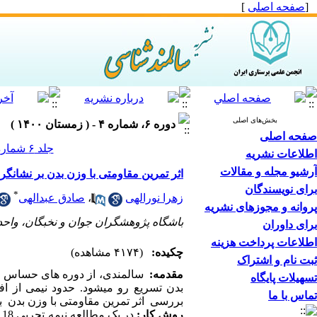
[
صفحه اصلی
]
بخش‌های اصلی
دوره ۶، شماره ۴ - ( زمستان ۱۴۰۰ )
صفحه اصلی
جلد ۶ شماره ۴ صفحات ۸۸-۸۰
اطلاعات نشریه
آرشیو مجله و مقالات
اثر تمرین مقاومتی با وزن بدن بر نشانگرا
برای نویسندگان
*
زهرا نورالهی
،
صادق عبدالهی
پروانه و مجوزهای نشریه
باشگاه پژوهشگران جوان و نخبگان، واحد 
برای داوران
اطلاعات پرداخت هزینه
چکیده:
(۴۱۷۴ مشاهده)
ثبت نام و اشتراک
مقدمه:
سالمندی، از دوره های حساس زن
تسهیلات پایگاه
تماس با ما
بررسی اثر تمرین مقاومتی با وزن بدن بر ن
روش کار:
در یک مطالعه نیمه تجربی 18 زن سالمند دارای سندرم متابولیک بطور تصادفی در دو گروه تمرین مقاومتی با وزن بدن(9