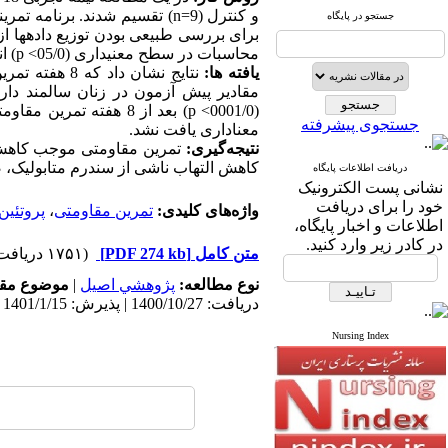
و کنترل (9
n=
جستجو در پایگاه
برای بررسی طبیعی بودن توزیع داده­ها ا
محاسبات در سطح معنی­داری (05/0
p <
) ا
یافته­ ها:
نتایج نشان داد که 8 هفته تمرین مقاومتی با وزن بدن موجب کاهش معنی­دار سطوح سرمی
مقادیر پیش آزمون در زنان سالمند دا
(0001/0
p <
) بعد از 8 هفته تمری
جستجوی پیشرفته
معناداری یافت نشد.
نتیجه‌گیری:
تمرین مقاومتی موجب کاهش عوا
کاهش التهاب ناشی از سندرم متابولیک، ض
دریافت اطلاعات پایگاه
نشانی پست الکترونیک
خود را برای دریافت
واژه‌های کلیدی:
تمرین مقاومتی
،
پروتئین
اطلاعات و اخبار پایگاه،
در کادر زیر وارد کنید.
متن کامل
[PDF 274 kb]
(۱۷۵۱ دریافت)
نوع مطالعه:
پژوهشي اصیل
|
موضوع مقا
دریافت: 1400/10/27 | پذیرش: 1401/1/15 | انتشار: 1400/11/10
Nursing Index