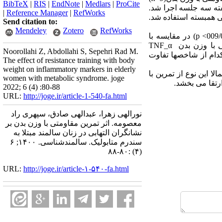
BibTeX
|
RIS
|
EndNote
|
Medlars
|
ProCite
وزن بدن شامل 12حرکت بود و به مدت 8 هفته و هر هفته سه جلسه اجرا شد.
|
Reference Manager
|
RefWorks
ی همبسته استفاده شد.
Send citation to:
Mendeley
Zotero
RefWorks
p <
) در مقایسه با
تی با وزن بدن
TNF_α
Noorollahi Z, Abdollahi S, Sepehri Rad M.
چ کدام از شاخصها تفاوت
The effect of resistance training with body
weight on inflammatory markers in elderly
ا این نوع از تمرین با
women with metabolic syndrome. joge
رتقا می بخشد.
2022; 6 (4) :80-88
URL:
http://joge.ir/article-1-540-fa.html
نورالهی زهرا، عبدالهی صادق، سپهری راد
معصومه. اثر تمرین مقاومتی با وزن بدن بر
نشانگران التهابی در زنان سالمند مبتلا به
سندرم متابولیک. سالمندشناسی. ۱۴۰۰; ۶
(۴) :۸۰-۸۸
URL:
http://joge.ir/article-۱-۵۴۰-fa.html