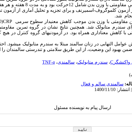
) تقسیم شدند. برنامه تمرینی مقاومتی با 
ز آزمون کلموگروف-اسمیرنف و برای تجزیه و تحلیل آماری از آزمون ت
نجام شد.
(009/0
CRP
رای سندرم متابولک شد. همچنین نتایج نشان در گروه تمرین مقاوم
ن مقاومتی با کاهش معناداری همراه بود. در آزمودنیهای گروه کنترل در هی
مل التهابی در زنان سالمند مبتلا به سندرم متابولیک میشود. احتمال
من بهبود این وضعیت، از این طریق سلامتی و تندرستی سالمندان را ا
 واکنشگرC
،
سندرم متابولیک
،
سالمندی
،
TNF-a
له:
سالمندی سالم و فعال
ارسال پیام به نویسنده مسئول