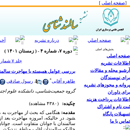
[
صفحه اصلی
]
بخش‌های اصلی
دوره ۷، شماره ۴ - ( زمستان ۱۴۰۱ )
صفحه اصلی
جلد ۷ شماره ۴ صفحات ۴۵-۳۶
اطلاعات نشریه
آرشیو مجله و مقالات
بررسی عوامل همبسته با مهاجرت سالمند
برای نویسندگان
*
طاهره آقایی
،
رسول صادقی
پروانه و مجوزهای نشریه
گروه جمعیت‌شناسی، دانشکده علوم اجتماع
برای داوران
اطلاعات پرداخت هزینه
چکیده:
(۴۳۸۰ مشاهده)
ثبت نام و اشتراک
مقدمه:
هنگامی که بحث از مهاجرت به میا
تسهیلات پایگاه
شود. در حالیکه، امروزه مهاجرت بعد از
تماس با ما
سالمندان با جوانان متفاوت است. جوانان
حالی­که سالمندان اغلب مناطق نزدیک‌تر 