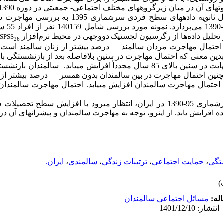
ی آن در میان زیرگروه­های مختلف اجتماعی- جمعیتی در دوره 1390-1395 است.
 ثانویه
داده­های سطح فردی
سرشماری 1395 به بررسی مها
تحلیل داده‌ها از رگرسیون لجستیک دووجهی در محیط نرم‌افزار
SPSS
26
احتمال مهاجرت مردان سالمند
13 درصد
بیشتر از زنان سالمند است.
بدین معنی که احتمال مهاجرت
در سنین
بلافاصله بعد از بازنشستگی ب
هایت
در سنین بالای 85 سال
مجدداً
افزایش می­یابد.
سالمندان بازنشسته 
نین احتمال مهاجرت در بین سالمندان بدون همسر
36 درصد بیشتر
از 
احتمال مهاجرت سالمندان افزایش می­یابد.
احتمال مهاجرت سالمندان 
بر اساس نتایج حاصل از سرشماری 95-1390 در ایران، انتظار می­رود با افزایش س
ه افزایش یابد
. از اینرو، توجه به مهاجرت سالمندان و پیشران­های آن د
تگی
،
حمایت اجتماعی
،
ترتیبات زندگی
،
سالمندی
،
ایران.
له:
مسائل اجتماعی سالمندان