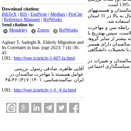
Download citation:
جرت سالمندان و همبسته­های
BibTeX
|
RIS
|
EndNote
|
Medlars
|
ProCite
اجتماعی- جمعیتی آن در دوره زمانی 95-1390 می‌پردازد. نمونه مورد بررسی شامل 140159 نفر از افراد 55 سال به بالا در 31 استان
|
Reference Manager
|
RefWorks
استفاده شد.
Send citation to:
رابطه سن و مهاجرت
Mendeley
Zotero
RefWorks
الاست،
سپس به­تدریج
با
بیشتر از سایر گروه­
Aghaei T, Sadeghi R. Elderly Migration and
سالمندان دارای همسر
Its Correlates in Iran. joge 2023; 7 (4) :36-
با تحصیلات دانشگاهی
45
URL:
http://joge.ir/article-1-607-fa.html
طح تحصیلات سالمندان و تغییرات در
ر سیاست­گذاری اجتماعی
آقایی طاهره، صادقی رسول. بررسی
عوامل همبسته با مهاجرت سالمندان در
ایران. سالمندشناسی. ۱۴۰۱; ۷ (۴) :۳۶-۴۵
URL:
http://joge.ir/article-۱-۶۰۷-fa.html