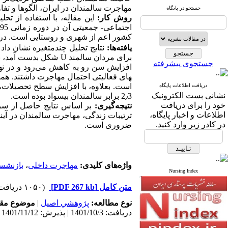
مهاجرت سالمندان در ایران، الگوها و تفاوت­ها
جستجو در پایگاه
روش‌
کار:
این مقاله، با استفاده از
تحلیل
کشور
اعم از شهری و روستایی است. در
یافته‌
ها:
نتایج تحلیل چندمتغیره
نشان داد 
برای مردان سالمند
U
شکل بدست آمد
، 
جستجوی پیشرفته
افزایش سن رو به کاهش می‌رود و در ن
های فعالیتی احتمال مهاجرت داشتند.
همچ
است. بعلاوه، با افزایش سطح تحصیلات، 
دریافت اطلاعات پایگاه
نشانی پست الکترونیک
3 برابر سالمندان بی­سواد بوده است.
٫
2
خود را برای دریافت
نتیجه‌
گیری:
اطلاعات و اخبار پایگاه،
ترتیبات زندگی، مهاجرت سالمندان در آیند
در کادر زیر وارد کنید.
ضروری است.
واژه‌های کلیدی:
مهاجرت داخلی
،
بازنشس
Nursing Index
متن کامل
[PDF 267 kb]
(۱۰۵۰ دریافت)
نوع مطالعه:
پژوهشي اصیل
|
موضوع مقا
دریافت: 1401/10/3 | پذیرش: 1401/11/12 | انتشار: 1401/12/10