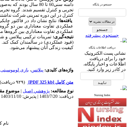
دامنه سنی60 تا 80 سال بودند که به
صورت
جستجو در پایگاه
تجربی و کنترل تقسیم شدند
. گروه تجربی
کنترل در این دوره تمرینی شرکت نداشتند
یافته
ها:
نتایج نشان داد در فاکتور چابک
عملکردی تفاوت معناداری بین دو گروه 
عملکردی تفاوت معناداری بین گروه‌ها م
جستجوی پیشرفته
نتیجه
گیری:
تمرینات ترکیبی پیلاتس و شن
(قیود عملکردی) در سالمندان کمک کند. ا
کیفیت زندگی آنان پیشنهاد می‌شود.
دریافت اطلاعات پایگاه
نشانی پست الکترونیک
خود را برای دریافت
اطلاعات و اخبار پایگاه،
در کادر زیر وارد کنید.
واژه‌های کلیدی:
پیلاتس
،
بازی لوموسیتی
،
متن کامل
[PDF 325 kb]
(۹۲۹ دریافت)
نوع مطالعه:
پژوهشي اصیل
|
موضوع مقا
Nursing Index
دریافت: 1403/7/20 | پذیرش: 1403/11/10 | انتشار: 1403/11/10
نام ک