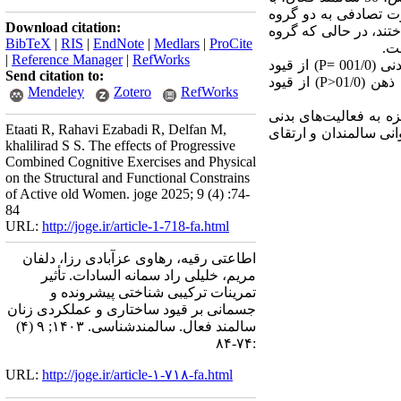
 تصادفی به دو گروه
Download citation:
اختند، در حالی که گروه
BibTeX
|
RIS
|
EndNote
|
Medlars
|
ProCite
فت.
|
Reference Manager
|
RefWorks
001/
P=
) از قیود
Send citation to:
ت ذهن
(01/0
˃
P
) از قیود
Mendeley
Zotero
RefWorks
زه به فعالیت‌های بدنی
Etaati R, Rahavi Ezabadi R, Delfan M,
انی سالمندان و
ارتقای
khalilirad S S. The effects of Progressive
Combined Cognitive Exercises and Physical
on the Structural and Functional Constrains
of Active old Women. joge 2025; 9 (4) :74-
84
URL:
http://joge.ir/article-1-718-fa.html
اطاعتی رقیه، رهاوی عزآبادی رزا، دلفان
مریم، خلیلی راد سمانه السادات. تأثیر
تمرینات ترکیبی شناختی پیشرونده و
جسمانی بر قیود ساختاری و عملکردی زنان
سالمند فعال. سالمندشناسی. ۱۴۰۳; ۹ (۴)
:۷۴-۸۴
URL:
http://joge.ir/article-۱-۷۱۸-fa.html