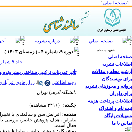
[
صفحه اصلی
]
بخش‌های اصلی
دوره ۹، شماره ۴ - ( زمستان ۱۴۰۳ )
صفحه اصلی
جلد ۹ شماره ۴ صفحات ۸۴-۷۴
اطلاعات نشریه
آرشیو مجله و مقالات
تأثیر تمرینات ترکیبی شناختی پیشرونده 
برای نویسندگان
رقیه اطاعتی
،
رزا رهاوی عزآبادی
پروانه و مجوزهای نشریه
دانشگاه الزهرا تهران
برای داوران
اطلاعات پرداخت هزینه
چکیده:
(۳۴۱۶ مشاهده)
ثبت نام و اشتراک
مقدمه:
افزایش سن و سالمندی با تغییرات
تسهیلات پایگاه
بنابراین، هدف پژوهش حاضر، بررسی تأث
تماس با ما
فعال است
.
روش کار
:
پژوهش حاضر،
به
لحاظ هدف، 