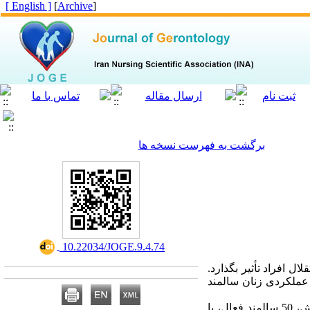
[ English ]
]
Archive
[
برگشت به فهرست نسخه ها
‎ 10.22034/JOGE.9.4.74
 افراد تأثیر بگذارد.
عملکردی زنان سالمند
شرکت کنندگان در این پژوهش، 50 سالمند فعال، با