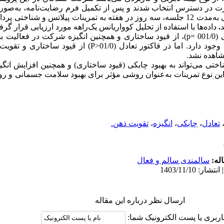
 در دسترس انتخاب شدند و پس از تکمیل فرم رضایت
نامه، به
صورت
 به
مدت 12 جلسه، سه روز در هفته به تمرینات پیلاتس و شناختی پرد
.
داده
ها با استفاده از تحلیل کوواریانس یک‌راهه مورد ارزیابی قرار گر
ی
(001/0
p=
)
، از قیود ساختاری و همچنین انگیزه شرکت در فعالیت بدنی (0
وجود دارد.
اما
در فاکتور تعادل
(01/0
˃
P
)
از
قیود ساختاری و تقوی
شاهده نشد.
اختی می‌تواند به بهبود چابکی (قیود ساختاری) و همچنین افزایش انگی
ین نوع تمرینات به‌عنوان روشی مؤثر برای بهبود سلامت جسمانی و رو
تعادل
،
چابکی
،
انگیزه
،
تقویت ذهن.
له:
سالمندی سالم و فعال
ارسال نظر درباره این مقاله
اربری یا پست الکترونیک شما: